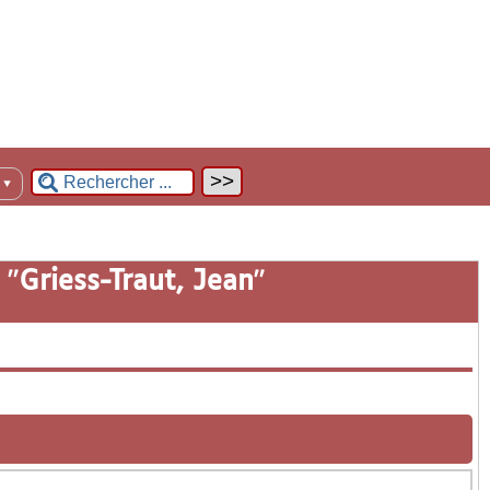
n
▼
 "
Griess-Traut, Jean
"