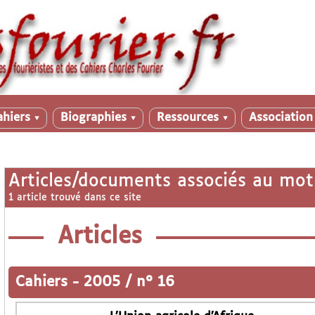
ahiers
Biographies
Ressources
Associatio
▼
▼
▼
Articles/documents associés au mot
1 article trouvé dans ce site
Articles
Cahiers
-
2005 / n° 16