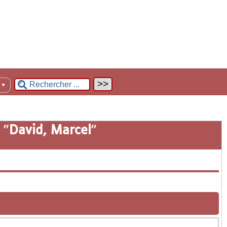
n
▼
 "
David, Marcel
"