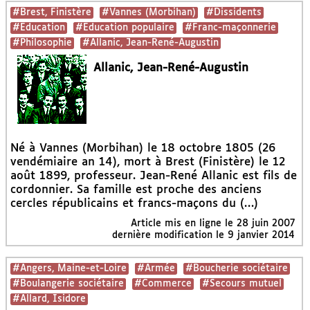
#Brest, Finistère
#Vannes (Morbihan)
#Dissidents
#Education
#Education populaire
#Franc-maçonnerie
#Philosophie
#Allanic, Jean-René-Augustin
Allanic, Jean-René-Augustin
Né à Vannes (Morbihan) le 18 octobre 1805 (26
vendémiaire an 14), mort à Brest (Finistère) le 12
août 1899, professeur. Jean-René Allanic est fils de
cordonnier. Sa famille est proche des anciens
cercles républicains et francs-maçons du (…)
Article mis en ligne le
28 juin 2007
dernière modification le 9 janvier 2014
#Angers, Maine-et-Loire
#Armée
#Boucherie sociétaire
#Boulangerie sociétaire
#Commerce
#Secours mutuel
#Allard, Isidore