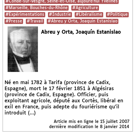
#Condé-sur-Vesgre, Seine-et-Oise, aujourd’hui Yvelines
#Marseille, Bouches-du-Rhône
#Agriculture
#Expérimentations
#Industrie
#Libéralisme
#Politique
#Presse
#Travail
#Abreu y Orta, Joaquín Estanislao
Abreu y Orta, Joaquín Estanislao
Né en mai 1782 à Tarifa (province de Cadix,
Espagne), mort le 17 février 1851 à Algésiras
(province de Cadix, Espagne). Officier, puis
exploitant agricole, député aux Cortès, libéral en
exil en France, puis adepte du fouriérisme qu’il
introduit (…)
Article mis en ligne le
15 juillet 2007
dernière modification le 8 janvier 2014