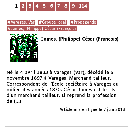
1
2
3
4
5
6
7
8
9
114
#Varages, Var
#Groupe local
#Propagande
#James, (Philippe) César (François)
James, (Philippe) César (François)
Né le 4 avril 1833 à Varages (Var), décédé le 5
novembre 1897 à Varages. Marchand tailleur.
Correspondant de l’École sociétaire à Varages au
milieu des années 1870. César James est le fils
d’un marchand tailleur. Il reprend la profession
de (…)
Article mis en ligne le
7 juin 2018