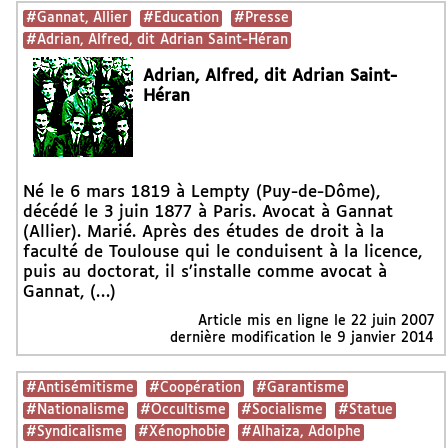
#Gannat, Allier
#Education
#Presse
#Adrian, Alfred, dit Adrian Saint-Héran
Adrian, Alfred, dit Adrian Saint-
Héran
Né le 6 mars 1819 à Lempty (Puy-de-Dôme),
décédé le 3 juin 1877 à Paris. Avocat à Gannat
(Allier). Marié. Après des études de droit à la
faculté de Toulouse qui le conduisent à la licence,
puis au doctorat, il s’installe comme avocat à
Gannat, (…)
Article mis en ligne le
22 juin 2007
dernière modification le 9 janvier 2014
#Antisémitisme
#Coopération
#Garantisme
#Nationalisme
#Occultisme
#Socialisme
#Statue
#Syndicalisme
#Xénophobie
#Alhaiza, Adolphe