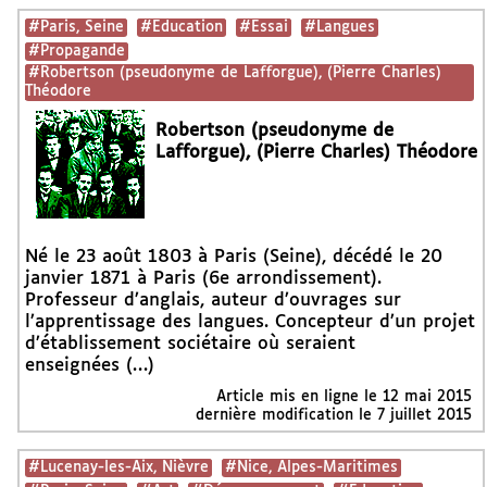
#Paris, Seine
#Education
#Essai
#Langues
#Propagande
#Robertson (pseudonyme de Lafforgue), (Pierre Charles)
Théodore
Robertson (pseudonyme de
Lafforgue), (Pierre Charles) Théodore
Né le 23 août 1803 à Paris (Seine), décédé le 20
janvier 1871 à Paris (6e arrondissement).
Professeur d’anglais, auteur d’ouvrages sur
l’apprentissage des langues. Concepteur d’un projet
d’établissement sociétaire où seraient
enseignées (…)
Article mis en ligne le
12 mai 2015
dernière modification le 7 juillet 2015
#Lucenay-les-Aix, Nièvre
#Nice, Alpes-Maritimes