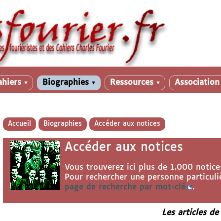
ahiers
Biographies
Ressources
Associatio
▼
▼
▼
Accueil
Biographies
Accéder aux notices
Accéder aux notices
Vous trouverez ici plus de 1.000 notices
Pour rechercher une personne particuliè
page de recherche par mot-clé
.
Les articles de