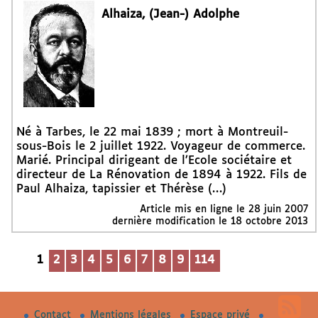
Alhaiza, (Jean-) Adolphe
Né à Tarbes, le 22 mai 1839 ; mort à Montreuil-
sous-Bois le 2 juillet 1922. Voyageur de commerce.
Marié. Principal dirigeant de l’Ecole sociétaire et
directeur de La Rénovation de 1894 à 1922. Fils de
Paul Alhaiza, tapissier et Thérèse (…)
Article mis en ligne le
28 juin 2007
dernière modification le 18 octobre 2013
1
2
3
4
5
6
7
8
9
114
Contact
Mentions légales
Espace privé