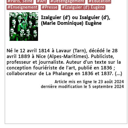
#Paris, Seine
#Art
#Désengagement
#Education
#Enseignement
#Presse
#Izalguier (d’) Eugène
Izalguier (d’) ou Isalguier (d’),
(Marie Dominique) Eugène
Né le 12 avril 1814 à Lavaur (Tarn), décédé le 28
avril 1889 à Nice (Alpes-Maritimes). Publiciste,
professeur et journaliste. Auteur d’un texte sur la
conception fouriériste de l’art, publié en 1836 ;
collaborateur de La Phalange en 1836 et 1837. (…)
Article mis en ligne le
23 août 2024
dernière modification le 5 septembre 2024