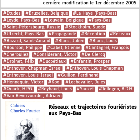
dernière modification le 1er décembre 2005
#Etudes
#Bruxelles, Belgique
#La Haye (Pays-Bas)
#Leyde, Pays-Bas
#Louvain, Belgique
#Pays-Bas
#Saint-Pétersbourg, Russie
#Stockholm, Suède
#Utrecht, Pays-Bas
#Propagande
#Réception
#Réseaux
#Bazard, Saint-Amand
#Blanc, Julien
#Blanc, Louis
#Bourson, Philippe
#Cabet, Etienne
#Cantagrel, François
#Cherbuliez
#Considerant, Victor
#De Clercq
#Droinet, Félix
#Ducpétiaux
#Enfantin, Prosper
#Enthoven, Chapman Israel
#Enthoven, Louis Chapman
#Enthoven, Louis Israel
#Guillon, Ferdinand
#Hennequin, Victor
#Kool
#Lechevalier, Jules
#Quack, H.P.G.
#Reybaud, Louis
#Sauzet
#Tellegen, B.D.H.
#Van Bevervoorde , Adriaen
Réseaux et trajectoires fouriéristes
aux Pays-Bas