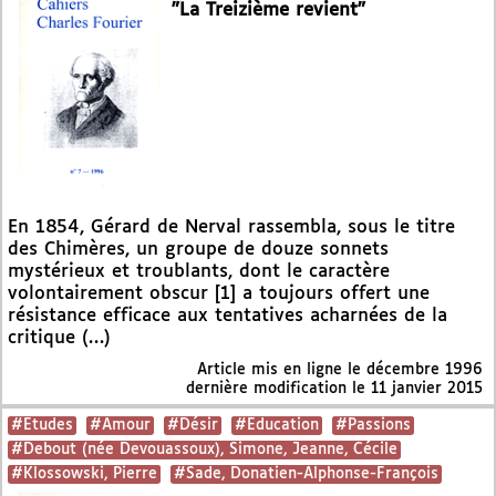
"La Treizième revient"
En 1854, Gérard de Nerval rassembla, sous le titre
des Chimères, un groupe de douze sonnets
mystérieux et troublants, dont le caractère
volontairement obscur [1] a toujours offert une
résistance efficace aux tentatives acharnées de la
critique (…)
Article mis en ligne le
décembre 1996
dernière modification le 11 janvier 2015
#Etudes
#Amour
#Désir
#Education
#Passions
#Debout (née Devouassoux), Simone, Jeanne, Cécile
#Klossowski, Pierre
#Sade, Donatien-Alphonse-François