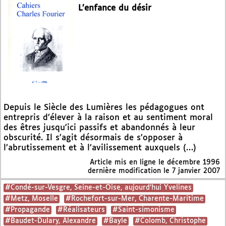
L’enfance du désir
Depuis le Siècle des Lumières les pédagogues ont
entrepris d’élever à la raison et au sentiment moral
des êtres jusqu’ici passifs et abandonnés à leur
obscurité. Il s’agit désormais de s’opposer à
l’abrutissement et à l’avilissement auxquels (…)
Article mis en ligne le
décembre 1996
dernière modification le 7 janvier 2007
#Condé-sur-Vesgre, Seine-et-Oise, aujourd’hui Yvelines
#Metz, Moselle
#Rochefort-sur-Mer, Charente-Maritime
#Propagande
#Réalisateurs
#Saint-simonisme
#Baudet-Dulary, Alexandre
#Bayle
#Colomb, Christophe