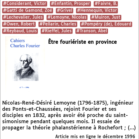
#Considerant, Victor
#Enfantin, Prosper
#Faivre, B.
#Gatti de Gamond, Zoé
#Grivel
#Hennequin, Victor
#Lechevalier, Jules
#Lemoyne, Nicolas
#Muiron, Just
#Owen, Robert
#Pellarin, Charles
#Pompéry (de), Edouard
#Reybaud, Louis
#Rieffel, Jules
#Transon, Abel
Être fouriériste en province
Nicolas-René-Désiré Lemoyne (1796-1875), ingénieur
des Ponts-et-Chaussées, rejoint Fourier et ses
disciples en 1832, après avoir été proche du saint-
simonisme pendant quelques mois. Il essaie de
propager la théorie phalanstérienne à Rochefort ; (…)
Article mis en ligne le
décembre 1996