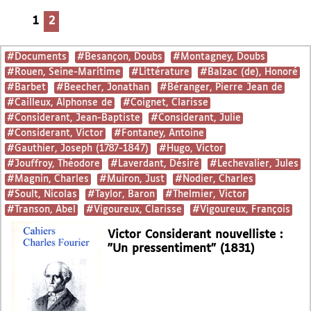
1
2
#Documents
#Besançon, Doubs
#Montagney, Doubs
#Rouen, Seine-Maritime
#Littérature
#Balzac (de), Honoré
#Barbet
#Beecher, Jonathan
#Béranger, Pierre Jean de
#Cailleux, Alphonse de
#Coignet, Clarisse
#Considerant, Jean-Baptiste
#Considerant, Julie
#Considerant, Victor
#Fontaney, Antoine
#Gauthier, Joseph (1787-1847)
#Hugo, Victor
#Jouffroy, Théodore
#Laverdant, Désiré
#Lechevalier, Jules
#Magnin, Charles
#Muiron, Just
#Nodier, Charles
#Soult, Nicolas
#Taylor, Baron
#Thelmier, Victor
#Transon, Abel
#Vigoureux, Clarisse
#Vigoureux, François
Victor Considerant nouvelliste :
"Un pressentiment" (1831)