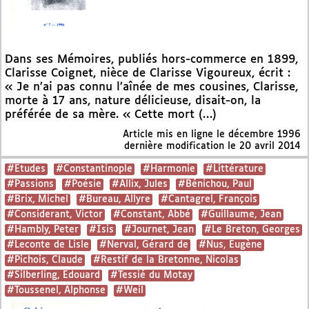
Dans ses Mémoires, publiés hors-commerce en 1899,
Clarisse Coignet, nièce de Clarisse Vigoureux, écrit :
« Je n’ai pas connu l’aînée de mes cousines, Clarisse,
morte à 17 ans, nature délicieuse, disait-on, la
préférée de sa mère. « Cette mort (…)
Article mis en ligne le
décembre 1996
dernière modification le 20 avril 2014
#Etudes
#Constantinople
#Harmonie
#Littérature
#Passions
#Poésie
#Allix, Jules
#Bénichou, Paul
#Brix, Michel
#Bureau, Allyre
#Cantagrel, François
#Considerant, Victor
#Constant, Abbé
#Guillaume, Jean
#Hambly, Peter
#Isis
#Journet, Jean
#Le Breton, Georges
#Leconte de Lisle
#Nerval, Gérard de
#Nus, Eugène
#Pichois, Claude
#Restif de la Bretonne, Nicolas
#Silberling, Edouard
#Tessié du Motay
#Toussenel, Alphonse
#Weil