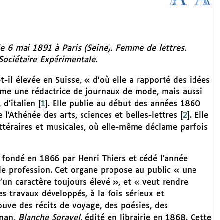
le 6 mai 1891 à Paris (Seine). Femme de lettres.
Sociétaire Expérimentale.
t-il élevée en Suisse, « d’où elle a rapporté des idées
mme une rédactrice de journaux de mode, mais aussi
 d’italien
[
1
]
. Elle publie au début des années 1860
e l’Athénée des arts, sciences et belles-lettres
[
2
]
. Elle
ittéraires et musicales, où elle-même déclame parfois
fondé en 1866 par Henri Thiers et cédé l’année
e profession. Cet organe propose au public « une
 d’un caractère toujours élevé », et « veut rendre
es travaux développés, à la fois sérieux et
ouve des récits de voyage, des poésies, des
oman,
Blanche Soravel,
édité en librairie en 1868. Cette