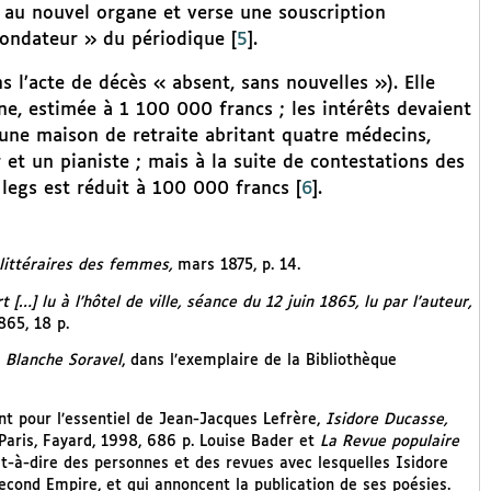
e au nouvel organe et verse une souscription
fondateur » du périodique
[
5
]
.
 l’acte de décès « absent, sans nouvelles »). Elle
ne, estimée à 1 100 000 francs ; les intérêts devaient
une maison de retraite abritant quatre médecins,
et un pianiste ; mais à la suite de contestations des
 legs est réduit à 100 000 francs
[
6
]
.
 littéraires des femmes,
mars 1875, p. 14.
[…] lu à l’hôtel de ville, séance du 12 juin 1865, lu par l’auteur,
865, 18 p.
n
Blanche Soravel
, dans l’exemplaire de la Bibliothèque
nt pour l’essentiel de Jean-Jacques Lefrère,
Isidore Ducasse,
aris, Fayard, 1998, 686 p. Louise Bader et
La Revue populaire
st-à-dire des personnes et des revues avec lesquelles Isidore
econd Empire, et qui annoncent la publication de ses poésies.