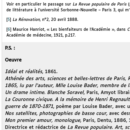
Voir en particulier le passage sur
La Revue populaire de Paris
(
de littérature à l’université Sorbonne-Nouvelle – Paris 3, qui m
[
5
]
La Rénovation,
n°2, 20 avril 1888.
[
6
]
Maurice Hanriot, « Les bienfaiteurs de l’Académie », dans
C
Académie de médecine, 1921, p.217.
P.S. :
Oeuvre
Idéal et réalités
, 1861.
Athénée des arts, sciences et belles-lettres de Paris, R
1865, lu par l’auteur, Mlle Louise Bader, membre de l
Un drame intime. Blanche Soravel,
Paris, Amyot librai
La Couronne civique. A la mémoire de Henri Regnault
guerre de 1870-1871
, poème par Louise Bader, avec un
Nos satellites, photographies de basse cour,
avec des
Mon premier amour, monologue
, Paris, Dentu, 1886, 
Directrice et rédactrice de
La Revue populaire. Art, sc