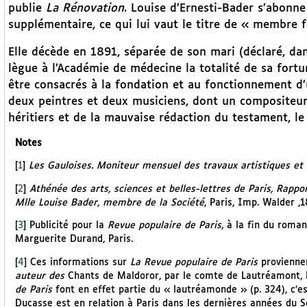
publie
La Rénovation
. Louise d’Ernesti-Bader s’abonn
supplémentaire, ce qui lui vaut le titre de « membre 
Elle décède en 1891, séparée de son mari (déclaré, dans
lègue à l’Académie de médecine la totalité de sa fortu
être consacrés à la fondation et au fonctionnement d’
deux peintres et deux musiciens, dont un compositeur 
héritiers et de la mauvaise rédaction du testament, le
Notes
[
1
]
Les Gauloises. Moniteur mensuel des travaux artistiques et
[
2
]
Athénée des arts, sciences et belles-lettres de Paris, Rapport 
Mlle Louise Bader, membre de la Société
, Paris, Imp. Walder ,1
[
3
]
Publicité pour la
Revue populaire de Paris
, à la fin du roma
Marguerite Durand, Paris.
[
4
]
Ces informations sur
La Revue populaire de Paris
provienne
auteur des
Chants de Maldoror, par le comte de Lautréamont, P
de Paris
font en effet partie du « lautréamonde » (p. 324), c’e
Ducasse est en relation à Paris dans les dernières années du S