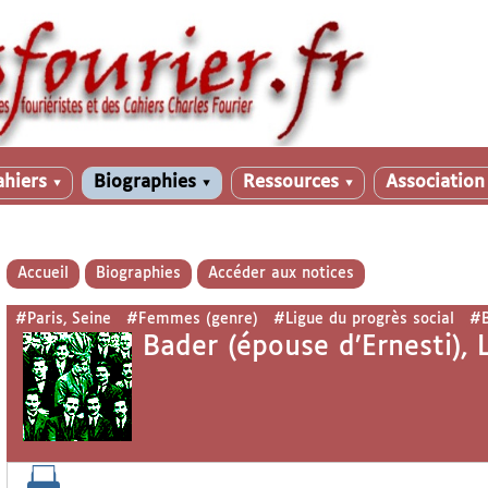
ahiers
Biographies
Ressources
Associatio
▼
▼
▼
Accueil
Biographies
Accéder aux notices
#Paris, Seine
#Femmes (genre)
#Ligue du progrès social
#B
Bader (épouse d’Ernesti), 