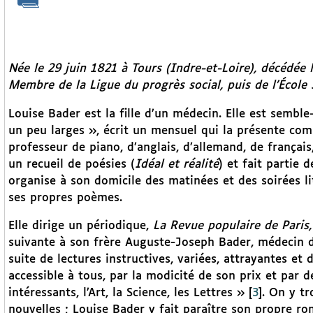
Née le 29 juin 1821 à Tours (Indre-et-Loire), décédée 
Membre de la Ligue du progrès social, puis de l’École 
Louise Bader est la fille d’un médecin. Elle est semble-
un peu larges », écrit un mensuel qui la présente co
professeur de piano, d’anglais, d’allemand, de français,
un recueil de poésies (
Idéal et réalité
) et fait partie d
organise à son domicile des matinées et des soirées l
ses propres poèmes.
Elle dirige un périodique,
La Revue populaire de Paris,
suivante à son frère Auguste-Joseph Bader, médecin d
suite de lectures instructives, variées, attrayantes et
accessible à tous, par la modicité de son prix et par d
intéressants, l’Art, la Science, les Lettres »
[
3
]
. On y tr
nouvelles ; Louise Bader y fait paraître son propre r