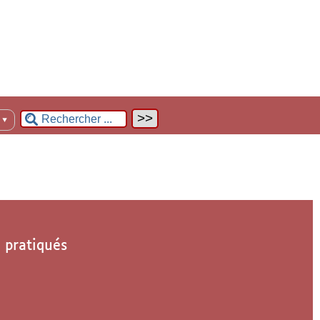
n
▼
s pratiqués