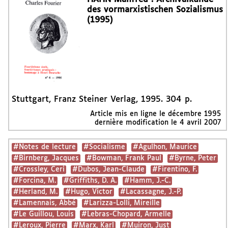
des vormarxistischen Sozialismus
(1995)
Stuttgart, Franz Steiner Verlag, 1995. 304 p.
Article mis en ligne le
décembre 1995
dernière modification le 4 avril 2007
#Notes de lecture
#Socialisme
#Agulhon, Maurice
#Birnberg, Jacques
#Bowman, Frank Paul
#Byrne, Peter
#Crossley, Ceri
#Dubos, Jean-Claude
#Firentino, F.
#Forcina, M.
#Griffiths, D. A.
#Hamm, J.-C.
#Herland, M.
#Hugo, Victor
#Lacassagne, J.-P.
#Lamennais, Abbé
#Larizza-Lolli, Mireille
#Le Guillou, Louis
#Lebras-Chopard, Armelle
#Leroux, Pierre
#Marx, Karl
#Muiron, Just