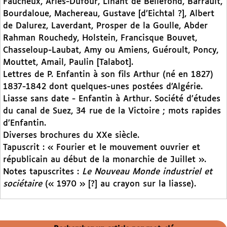
Faucheux, Arlès-Dufour, Linant de Bellefond, Barrault,
Bourdaloue, Machereau, Gustave [d’Eichtal ?], Albert
de Dalurez, Laverdant, Prosper de la Goulle, Abder
Rahman Rouchedy, Holstein, Francisque Bouvet,
Chasseloup-Laubat, Amy ou Amiens, Guéroult, Poncy,
Mouttet, Amail, Paulin [Talabot].
Lettres de P. Enfantin à son fils Arthur (né en 1827)
1837-1842 dont quelques-unes postées d’Algérie.
Liasse sans date - Enfantin à Arthur. Société d’études
du canal de Suez, 34 rue de la Victoire ; mots rapides
d’Enfantin.
Diverses brochures du XXe siècle.
Tapuscrit : « Fourier et le mouvement ouvrier et
républicain au début de la monarchie de Juillet ».
Notes tapuscrites :
Le Nouveau Monde industriel et
sociétaire
(« 1970 » [?] au crayon sur la liasse).