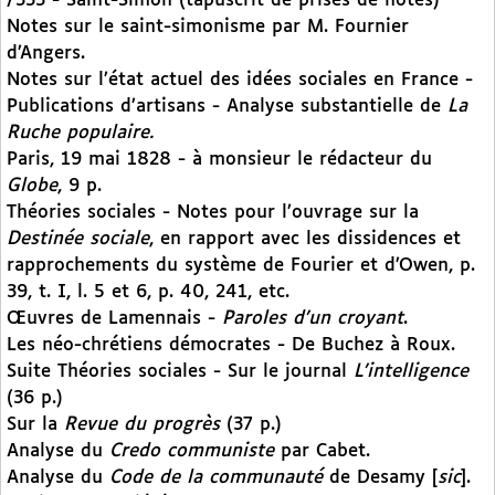
/333 - Saint-Simon (tapuscrit de prises de notes)
Notes sur le saint-simonisme par M. Fournier
d’Angers.
Notes sur l’état actuel des idées sociales en France -
Publications d’artisans - Analyse substantielle de
La
Ruche populaire.
Paris, 19 mai 1828 - à monsieur le rédacteur du
Globe
, 9 p.
Théories sociales - Notes pour l’ouvrage sur la
Destinée sociale
, en rapport avec les dissidences et
rapprochements du système de Fourier et d’Owen, p.
39, t. I, l. 5 et 6, p. 40, 241, etc.
Œuvres de Lamennais -
Paroles d’un croyant
.
Les néo-chrétiens démocrates - De Buchez à Roux.
Suite Théories sociales - Sur le journal
L’intelligence
(36 p.)
Sur la
Revue du progrès
(37 p.)
Analyse du
Credo communiste
par Cabet.
Analyse du
Code de la communauté
de Desamy [
sic
].