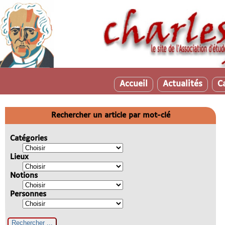
Accueil
Actualités
C
Rechercher un article par mot-clé
Catégories
Lieux
Notions
Personnes