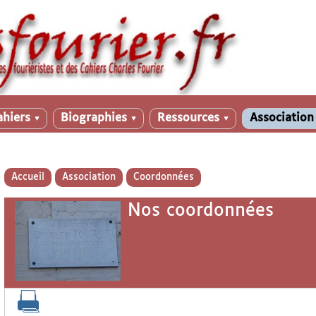
ahiers
Biographies
Ressources
Associatio
▼
▼
▼
Accueil
Association
Coordonnées
Nos coordonnées