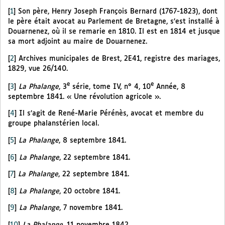
[
1
]
Son père, Henry Joseph François Bernard (1767-1823), dont
le père était avocat au Parlement de Bretagne, s’est installé à
Douarnenez, où il se remarie en 1810. Il est en 1814 et jusque
sa mort adjoint au maire de Douarnenez.
[
2
]
Archives municipales de Brest, 2E41, registre des mariages,
1829, vue 26/140.
e
e
[
3
]
La Phalange
, 3
série, tome IV, n° 4, 10
Année, 8
septembre 1841. « Une révolution agricole ».
[
4
]
Il s’agit de René-Marie Pérénès, avocat et membre du
groupe phalanstérien local.
[
5
]
La Phalange
, 8 septembre 1841.
[
6
]
La Phalange
, 22 septembre 1841.
[
7
]
La Phalange
, 22 septembre 1841.
[
8
]
La Phalange
, 20 octobre 1841.
[
9
]
La Phalange
, 7 novembre 1841.