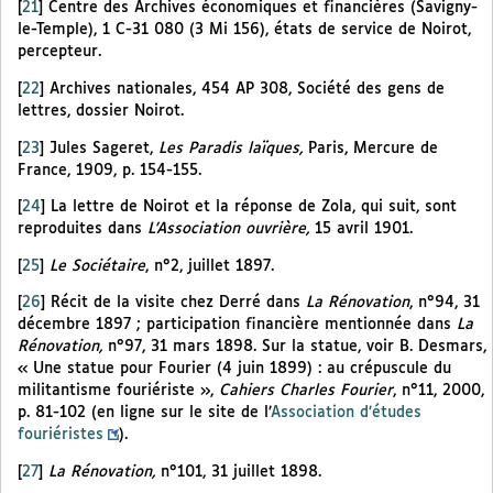
[
21
]
Centre des Archives économiques et financières (Savigny-
le-Temple), 1 C-31 080 (3 Mi 156), états de service de Noirot,
percepteur.
[
22
]
Archives nationales, 454 AP 308, Société des gens de
lettres, dossier Noirot.
[
23
]
Jules Sageret,
Les Paradis laïques,
Paris, Mercure de
France, 1909, p. 154-155.
[
24
]
La lettre de Noirot et la réponse de Zola, qui suit, sont
reproduites dans
L’Association ouvrière,
15 avril 1901.
[
25
]
Le Sociétaire
, n°2, juillet 1897.
[
26
]
Récit de la visite chez Derré dans
La Rénovation
, n°94, 31
décembre 1897 ; participation financière mentionnée dans
La
Rénovation,
n°97, 31 mars 1898. Sur la statue, voir B. Desmars,
« Une statue pour Fourier (4 juin 1899) : au crépuscule du
militantisme fouriériste »,
Cahiers Charles Fourier
, n°11, 2000,
p. 81-102 (en ligne sur le site de l’
Association d’études
fouriéristes
).
[
27
]
La Rénovation,
n°101, 31 juillet 1898.