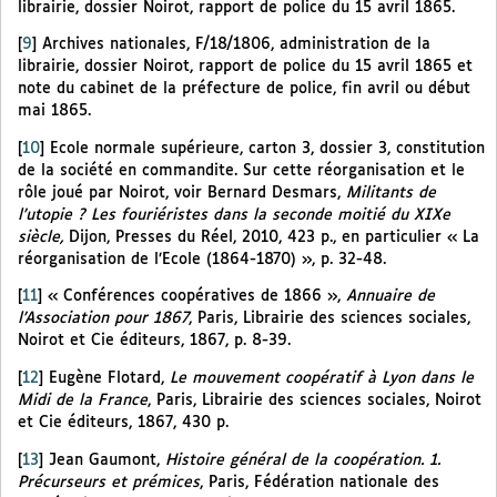
librairie, dossier Noirot, rapport de police du 15 avril 1865.
[
9
]
Archives nationales, F/18/1806, administration de la
librairie, dossier Noirot, rapport de police du 15 avril 1865 et
note du cabinet de la préfecture de police, fin avril ou début
mai 1865.
[
10
]
Ecole normale supérieure, carton 3, dossier 3, constitution
de la société en commandite. Sur cette réorganisation et le
rôle joué par Noirot, voir Bernard Desmars,
Militants de
l’utopie ? Les fouriéristes dans la seconde moitié du XIXe
siècle,
Dijon, Presses du Réel, 2010, 423 p., en particulier « La
réorganisation de l’Ecole (1864-1870) », p. 32-48.
[
11
]
« Conférences coopératives de 1866 »,
Annuaire de
l’Association pour 1867
, Paris, Librairie des sciences sociales,
Noirot et Cie éditeurs, 1867, p. 8-39.
[
12
]
Eugène Flotard,
Le mouvement coopératif à Lyon dans le
Midi de la France
, Paris, Librairie des sciences sociales, Noirot
et Cie éditeurs, 1867, 430 p.
[
13
]
Jean Gaumont,
Histoire général de la coopération. 1.
Précurseurs et prémices
, Paris, Fédération nationale des