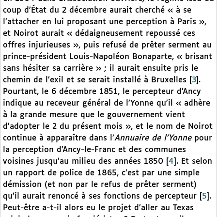
coup d’État du 2 décembre aurait cherché « à se
l’attacher en lui proposant une perception à Paris »,
et Noirot aurait « dédaigneusement repoussé ces
offres injurieuses », puis refusé de prêter serment au
prince-président Louis-Napoléon Bonaparte, « brisant
sans hésiter sa carrière » ; il aurait ensuite pris le
chemin de l’exil et se serait installé à Bruxelles
[
3
]
.
Pourtant, le 6 décembre 1851, le percepteur d’Ancy
indique au receveur général de l’Yonne qu’il « adhère
à la grande mesure que le gouvernement vient
d’adopter le 2 du présent mois », et le nom de Noirot
continue à apparaître dans l’
Annuaire de l’Yonne
pour
la perception d’Ancy-le-Franc et des communes
voisines jusqu’au milieu des années 1850
[
4
]
. Et selon
un rapport de police de 1865, c’est par une simple
démission (et non par le refus de prêter serment)
qu’il aurait renoncé à ses fonctions de percepteur
[
5
]
.
Peut-être a-t-il alors eu le projet d’aller au Texas