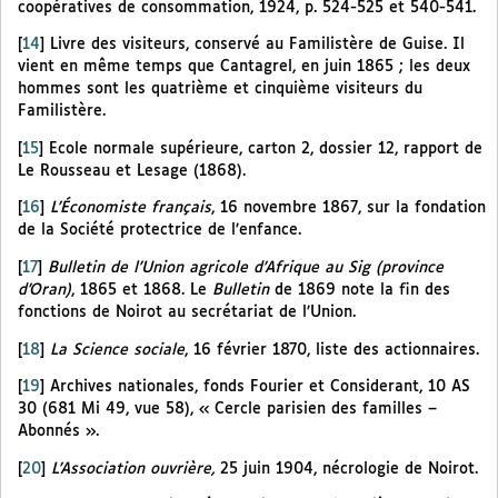
coopératives de consommation, 1924, p. 524-525 et 540-541.
[
14
]
Livre des visiteurs, conservé au Familistère de Guise. Il
vient en même temps que Cantagrel, en juin 1865 ; les deux
hommes sont les quatrième et cinquième visiteurs du
Familistère.
[
15
]
Ecole normale supérieure, carton 2, dossier 12, rapport de
Le Rousseau et Lesage (1868).
[
16
]
L’Économiste français
, 16 novembre 1867, sur la fondation
de la Société protectrice de l’enfance.
[
17
]
Bulletin de l’Union agricole d’Afrique au Sig (province
d’Oran)
, 1865 et 1868. Le
Bulletin
de 1869 note la fin des
fonctions de Noirot au secrétariat de l’Union.
[
18
]
La Science sociale
, 16 février 1870, liste des actionnaires.
[
19
]
Archives nationales, fonds Fourier et Considerant, 10 AS
30 (681 Mi 49, vue 58), « Cercle parisien des familles –
Abonnés ».
[
20
]
L’Association ouvrière,
25 juin 1904, nécrologie de Noirot.