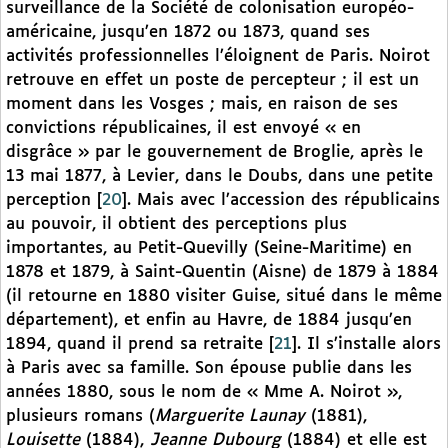
surveillance de la Société de colonisation européo-
américaine, jusqu’en 1872 ou 1873, quand ses
activités professionnelles l’éloignent de Paris. Noirot
retrouve en effet un poste de percepteur ; il est un
moment dans les Vosges ; mais, en raison de ses
convictions républicaines, il est envoyé « en
disgrâce » par le gouvernement de Broglie, après le
13 mai 1877, à Levier, dans le Doubs, dans une petite
perception
[
20
]
. Mais avec l’accession des républicains
au pouvoir, il obtient des perceptions plus
importantes, au Petit-Quevilly (Seine-Maritime) en
1878 et 1879, à Saint-Quentin (Aisne) de 1879 à 1884
(il retourne en 1880 visiter Guise, situé dans le même
département), et enfin au Havre, de 1884 jusqu’en
1894, quand il prend sa retraite
[
21
]
. Il s’installe alors
à Paris avec sa famille. Son épouse publie dans les
années 1880, sous le nom de « Mme A. Noirot »,
plusieurs romans (
Marguerite Launay
(1881),
Louisette
(1884),
Jeanne Dubourg
(1884) et elle est