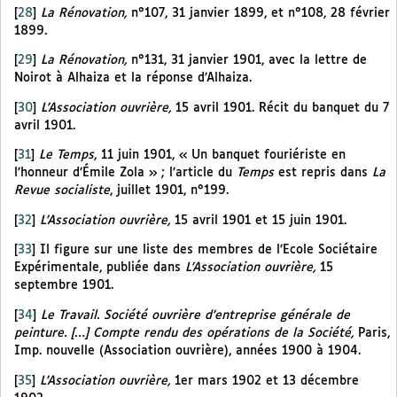
[
28
]
La Rénovation,
n°107, 31 janvier 1899, et n°108, 28 février
1899.
[
29
]
La Rénovation,
n°131, 31 janvier 1901, avec la lettre de
Noirot à Alhaiza et la réponse d’Alhaiza.
[
30
]
L’Association ouvrière,
15 avril 1901. Récit du banquet du 7
avril 1901.
[
31
]
Le Temps
, 11 juin 1901, « Un banquet fouriériste en
l’honneur d’Émile Zola » ; l’article du
Temps
est repris dans
La
Revue socialiste
, juillet 1901, n°199.
[
32
]
L’Association ouvrière,
15 avril 1901 et 15 juin 1901.
[
33
]
Il figure sur une liste des membres de l’Ecole Sociétaire
Expérimentale, publiée dans
L’Association ouvrière,
15
septembre 1901.
[
34
]
Le Travail. Société ouvrière d’entreprise générale de
peinture. […] Compte rendu des opérations de la Société,
Paris,
Imp. nouvelle (Association ouvrière), années 1900 à 1904.
[
35
]
L’Association ouvrière,
1er mars 1902 et 13 décembre