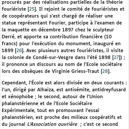
procurés par des réalisations partielles de la théorie
fouriériste
[
25
]
. Il rejoint le comité de fouriéristes et
de coopérateurs qui s’est chargé de réaliser une
statue représentant Fourier, participe à l’examen de
la maquette en décembre 1897 chez le sculpteur
Derré, et apporte sa contribution financière (10
francs) pour l’exécution du monument, inauguré en
1899
[
26
]
. Avec plusieurs autres fouriéristes, il visite
la colonie de Condé-sur-Vesgre dans l’été 1898
[
27
]
) ;
il prononce un discours au nom de l’Ecole sociétaire
lors des obsèques de Virginie Griess-Traut
[
28
]
.
Cependant, l’École est alors divisée en deux courants :
l’un, dirigé par Alhaiza, est antisémite, antidreyfusard
et xénophobe ; le second, autour de l’Union
phalanstérienne et de l’Ecole Sociétaire
Expérimentale, tout en promouvant l’essai
phalanstérien, est proche des milieux coopératifs et
du journal
L’Association ouvrière
; c’est ce second