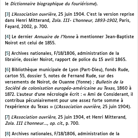
le
Dictionnaire biographique du fouriérisme
).
[
3
]
L’Association ouvrière,
25 juin 1904. C’est la version reprise
dans Henri Mitterand,
Zola. III- L’honneur, 1893-1902
, Paris,
Fayard, 2002, p. 700.
[
4
]
Le dernier
Annuaire de l’Yonne
à mentionner Jean-Baptiste
Noirot est celui de 1855.
[
5
]
Archives nationales, F/18/1806, administration de la
librairie, dossier Noirot, rapport de police du 15 avril 1865.
[
6
]
Bibliothèque municipale de Lyon (Part-Dieu), fonds Rude,
carton 55, dossier 5, notes de Fernand Rude, sur des
versements de Noirot, de Ouanne (Yonne) ;
Bulletin de la
Société de colonisation européo-américaine au Texas
, 1860 à
1872. L’auteur d’une nécrologie écrit : « Ami de Considerant, il
contribua pécuniairement pour une assez forte somme à
l’expérience du Texas » (
L’Association ouvrière,
25 juin 1904).
[
7
]
L’Association ouvrière,
25 juin 1904, et Henri Mitterand,
Zola. III L’honneur…, op. cit.
, p. 700.
[
8
]
Archives nationales, F/18/1806, administration de la