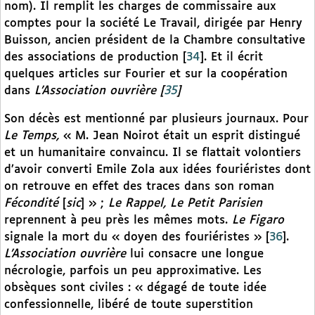
nom). Il remplit les charges de commissaire aux
comptes pour la société Le Travail, dirigée par Henry
Buisson, ancien président de la Chambre consultative
des associations de production
[
34
]
. Et il écrit
quelques articles sur Fourier et sur la coopération
dans
L’Association ouvrière
[
35
]
Son décès est mentionné par plusieurs journaux. Pour
Le Temps,
« M. Jean Noirot était un esprit distingué
et un humanitaire convaincu. Il se flattait volontiers
d’avoir converti Emile Zola aux idées fouriéristes dont
on retrouve en effet des traces dans son roman
Fécondité
[
sic
] » ;
Le Rappel, Le Petit Parisien
reprennent à peu près les mêmes mots.
Le Figaro
signale la mort du « doyen des fouriéristes »
[
36
]
.
L’Association ouvrière
lui consacre une longue
nécrologie, parfois un peu approximative. Les
obsèques sont civiles : « dégagé de toute idée
confessionnelle, libéré de toute superstition