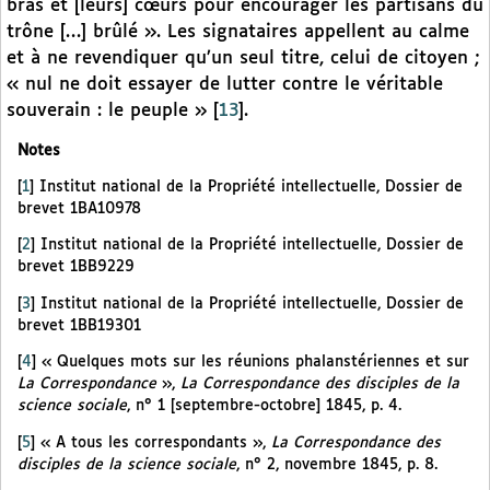
bras et [leurs] cœurs pour encourager les partisans du
trône […] brûlé ». Les signataires appellent au calme
et à ne revendiquer qu’un seul titre, celui de citoyen ;
« nul ne doit essayer de lutter contre le véritable
souverain : le peuple »
[
13
]
.
Notes
[
1
]
Institut national de la Propriété intellectuelle, Dossier de
brevet 1BA10978
[
2
]
Institut national de la Propriété intellectuelle, Dossier de
brevet 1BB9229
[
3
]
Institut national de la Propriété intellectuelle, Dossier de
brevet 1BB19301
[
4
]
« Quelques mots sur les réunions phalanstériennes et sur
La Correspondance
»,
La Correspondance des disciples de la
science sociale
, n° 1 [septembre-octobre] 1845, p. 4.
[
5
]
« A tous les correspondants »,
La Correspondance des
disciples de la science sociale
, n° 2, novembre 1845, p. 8.