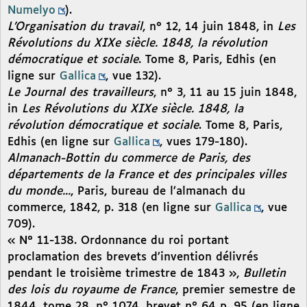
Numelyo
).
L’Organisation du travail
, n° 12, 14 juin 1848, in
Les
Révolutions du XIXe siècle. 1848, la révolution
démocratique et sociale
. Tome 8, Paris, Edhis (en
ligne sur
Gallica
, vue 132).
Le Journal des travailleurs
, n° 3, 11 au 15 juin 1848,
in
Les Révolutions du XIXe siècle. 1848, la
révolution démocratique et sociale
. Tome 8, Paris,
Edhis (en ligne sur
Gallica
, vues 179-180).
Almanach-Bottin du commerce de Paris, des
départements de la France et des principales villes
du monde...
, Paris, bureau de l’almanach du
commerce, 1842, p. 318 (en ligne sur
Gallica
, vue
709).
« N° 11-138. Ordonnance du roi portant
proclamation des brevets d’invention délivrés
pendant le troisième trimestre de 1843 »,
Bulletin
des lois du royaume de France
, premier semestre de
1844, tome 28, n° 1074, brevet n° 64 p. 95 (en ligne