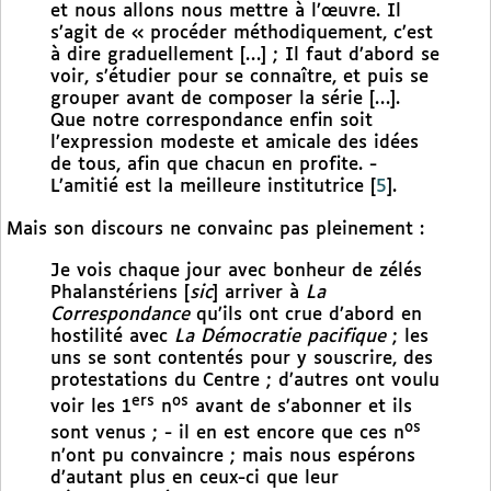
et nous allons nous mettre à l’œuvre. Il
s’agit de « procéder méthodiquement, c’est
à dire graduellement […] ; Il faut d’abord se
voir, s’étudier pour se connaître, et puis se
grouper avant de composer la série […].
Que notre correspondance enfin soit
l’expression modeste et amicale des idées
de tous, afin que chacun en profite. -
L’amitié est la meilleure institutrice
[
5
]
.
Mais son discours ne convainc pas pleinement :
Je vois chaque jour avec bonheur de zélés
Phalanstériens [
sic
] arriver à
La
Correspondance
qu’ils ont crue d’abord en
hostilité avec
La Démocratie pacifique
; les
uns se sont contentés pour y souscrire, des
protestations du Centre ; d’autres ont voulu
ers
os
voir les 1
n
avant de s’abonner et ils
os
sont venus ; - il en est encore que ces n
n’ont pu convaincre ; mais nous espérons
d’autant plus en ceux-ci que leur