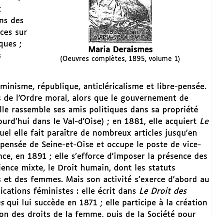
t
ans des
ces sur
ques ;
Maria Deraismes
s
(Oeuvres complètes, 1895, volume 1)
inisme, république, anticléricalisme et libre-pensée.
ps de l’Ordre moral, alors que le gouvernement de
lle rassemble ses amis politiques dans sa propriété
urd’hui dans le Val-d’Oise) ; en 1881, elle acquiert
Le
quel elle fait paraître de nombreux articles jusqu’en
 pensée de Seine-et-Oise et occupe le poste de vice-
ce, en 1891 ; elle s’efforce d’imposer la présence des
nce mixte, le Droit humain, dont les statuts
 et des femmes. Mais son activité s’exerce d’abord au
ications féministes : elle écrit dans
Le Droit des
s
qui lui succède en 1871 ; elle participe à la création
on des droits de la femme, puis de la Société pour