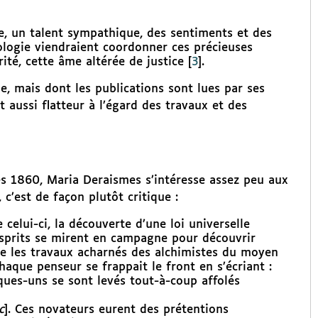
, un talent sympathique, des sentiments et des
ologie viendraient coordonner ces précieuses
ité, cette âme altérée de justice
[
3
]
.
le, mais dont les publications sont lues par ses
t aussi flatteur à l’égard des travaux et des
es 1860, Maria Deraismes s’intéresse assez peu aux
 c’est de façon plutôt critique :
celui-ci, la découverte d’une loi universelle
esprits se mirent en campagne pour découvrir
lle les travaux acharnés des alchimistes du moyen
aque penseur se frappait le front en s’écriant :
elques-uns se sont levés tout-à-coup affolés
c
]. Ces novateurs eurent des prétentions