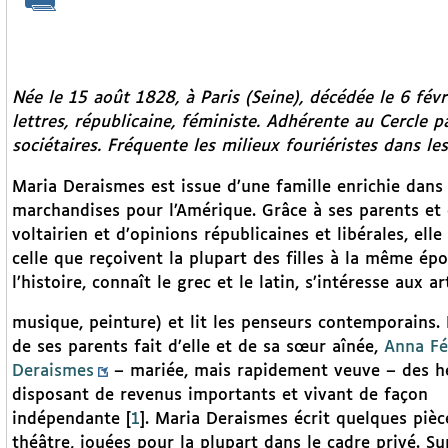
Née le 15 août 1828, à Paris (Seine), décédée le 6 fé
lettres, républicaine, féministe. Adhérente au Cercle 
sociétaires. Fréquente les milieux fouriéristes dans l
Maria Deraismes est issue d’une famille enrichie dan
marchandises pour l’Amérique. Grâce à ses parents et e
voltairien et d’opinions républicaines et libérales, ell
celle que reçoivent la plupart des filles à la même époq
l’histoire, connaît le grec et le latin, s’intéresse aux ar
musique, peinture) et lit les penseurs contemporains.
de ses parents fait d’elle et de sa sœur aînée,
Anna Fé
Deraismes
– mariée, mais rapidement veuve – des hé
disposant de revenus importants et vivant de façon
indépendante
[
1
]
. Maria Deraismes écrit quelques pièc
théâtre, jouées pour la plupart dans le cadre privé. Su