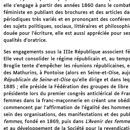
elle s’engage à partir des années 1860 dans le comba
féministe en publiant des brochures et des articles d
périodiques très variés et en prononçant des conféren
des sujets politiques, sociaux, littéraires et philosophi
douée pour l’écriture, elle est aussi appréciée pour se
qualités d’oratrice.
Ses engagements sous la IIIe République associent fém
Elle veut consolider le régime républicain et, au tem
Broglie tente d’empêcher les réunions républicaines, e
des Mathurins, à Pontoise (alors en Seine-et-Oise, aujo
Républicain de Seine-et-Oise
qu’elle dirige et dans le
1885 ; elle préside la Fédération des groupes de libre
présidente lors du premier congrès anticlérical de Fran
femmes dans la franc-maçonnerie en créant une obédie
commencent par l’affirmation de l’égalité des hommes
sein des organisations, des manifestations et des publ
femmes
, fondé en 1869, puis dans
L’Avenir des femme
et au développement de la Société pour la revendicati