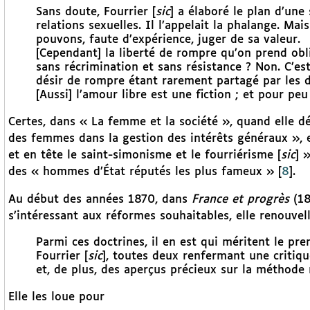
Sans doute, Fourrier [
sic
] a élaboré le plan d’une
relations sexuelles. Il l’appelait la phalange. Mai
pouvons, faute d’expérience, juger de sa valeur.
[Cependant] la liberté de rompre qu’on prend obli
sans récrimination et sans résistance ? Non. C’est
désir de rompre étant rarement partagé par les d
[Aussi] l’amour libre est une fiction ; et pour peu
Certes, dans « La femme et la société », quand elle 
des femmes dans la gestion des intérêts généraux », el
et en tête le saint-simonisme et le fourriérisme [
sic
] 
des « hommes d’État réputés les plus fameux »
[
8
]
.
Au début des années 1870, dans
France et progrès
(18
s’intéressant aux réformes souhaitables, elle renouvell
Parmi ces doctrines, il en est qui méritent le pre
Fourrier [
sic
], toutes deux renfermant une critique
et, de plus, des aperçus précieux sur la méthode 
Elle les loue pour