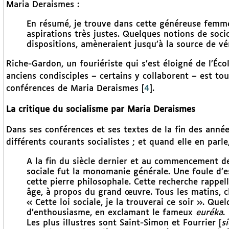
Maria Deraismes :
En résumé, je trouve dans cette généreuse femme
aspirations très justes. Quelques notions de soci
dispositions, amèneraient jusqu’à la source de vér
Riche-Gardon, un fouriériste qui s’est éloigné de l’Éco
anciens condisciples – certains y collaborent – est tou
conférences de Maria Deraismes
[
4
]
.
La critique du socialisme par Maria Deraismes
Dans ses conférences et ses textes de la fin des anné
différents courants socialistes ; et quand elle en parle,
A la fin du siècle dernier et au commencement de 
sociale fut la monomanie générale. Une foule d’
cette pierre philosophale. Cette recherche rappe
âge, à propos du grand œuvre. Tous les matins, ch
« Cette loi sociale, je la trouverai ce soir ». Qu
d’enthousiasme, en exclamant le fameux
euréka
.
Les plus illustres sont Saint-Simon et Fourrier [
si