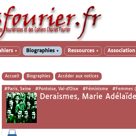
ahiers
Biographies
Ressources
Associatio
▼
▼
▼
Accueil
Biographies
Accéder aux notices
#Paris, Seine
#Pontoise, Val-d’Oise
#Féminisme
#Femmes (
Deraismes, Marie Adélaïde