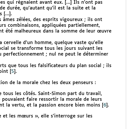
ées qui régnaient avant eux. […] Ils n’ont pas
e durée, qu’autant qu’il est la suite et la
s […].
s âmes zélées, des esprits vigoureux ; ils ont
urs combinaisons, appliquées partiellement,
ont été malheureux dans la somme de leur œuvre
 la cervelle d’un homme, quelque vaste qu’elle
ocial se transforme tous les jours suivant les
du perfectionnement ; nul ne peut le déterminer
ts que tous les falsificateurs du plan social ; ils
oint
[
5
]
.
tion de la morale chez les deux penseurs :
 tous les côtés. Saint-Simon part du travail,
ne pouvaient faire ressortir la morale de leurs
nt la vertu, et la passion encore bien moins
[
6
]
.
et les mœurs », elle s’interroge sur les