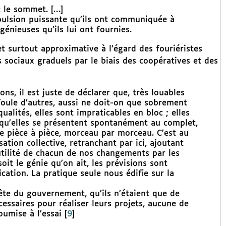
 : le sommet. […]
pulsion puissante qu’ils ont communiquée à
génieuses qu’ils lui ont fournies.
 et surtout approximative à l’égard des fouriéristes
 sociaux graduels par le biais des coopératives et des
ns, il est juste de déclarer que, très louables
 foule d’autres, aussi ne doit-on que sobrement
alités, elles sont impraticables en bloc ; elles
 qu’elles se présentent spontanément au complet,
e pièce à pièce, morceau par morceau. C’est au
tion collective, retranchant par ici, ajoutant
’utilité de chacun de nos changements par les
it le génie qu’on ait, les prévisions sont
ication. La pratique seule nous édifie sur la
ête du gouvernement, qu’ils n’étaient que de
essaires pour réaliser leurs projets, aucune de
oumise à l’essai
[
9
]