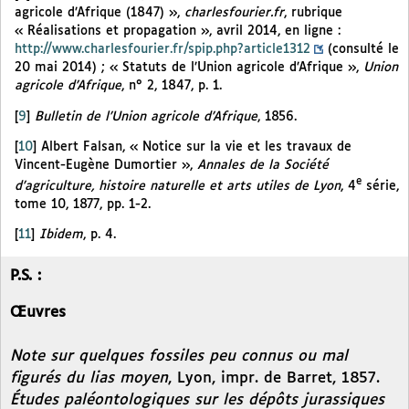
agricole d’Afrique (1847) »,
charlesfourier.fr
, rubrique
« Réalisations et propagation », avril 2014, en ligne :
http://www.charlesfourier.fr/spip.php?article1312
(consulté le
20 mai 2014) ; « Statuts de l’Union agricole d’Afrique »,
Union
agricole d’Afrique
, n° 2, 1847, p. 1.
[
9
]
Bulletin de l’Union agricole d’Afrique
, 1856.
[
10
]
Albert Falsan, « Notice sur la vie et les travaux de
Vincent-Eugène Dumortier »,
Annales de la Société
e
d’agriculture, histoire naturelle et arts utiles de Lyon
, 4
série,
tome 10, 1877, pp. 1-2.
[
11
]
Ibidem
, p. 4.
P.S. :
Œuvres
Note sur quelques fossiles peu connus ou mal
figurés du lias moyen
, Lyon, impr. de Barret, 1857.
Études paléontologiques sur les dépôts jurassiques