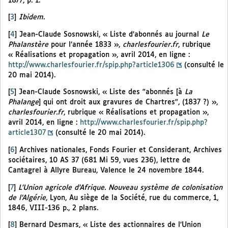
1877, p. 1.
[
3
]
Ibidem
.
[
4
]
Jean-Claude Sosnowski, « Liste d’abonnés au journal
Le
Phalanstère
pour l’année 1833 »,
charlesfourier.fr
, rubrique
« Réalisations et propagation », avril 2014, en ligne :
http://www.charlesfourier.fr/spip.php?article1306
(consulté le
20 mai 2014).
[
5
]
Jean-Claude Sosnowski, « Liste des "abonnés [à
La
Phalange
] qui ont droit aux gravures de Chartres", (1837 ?) »,
charlesfourier.fr
, rubrique « Réalisations et propagation »,
avril 2014, en ligne :
http://www.charlesfourier.fr/spip.php?
article1307
(consulté le 20 mai 2014).
[
6
]
Archives nationales, Fonds Fourier et Considerant, Archives
sociétaires, 10 AS 37 (681 Mi 59, vues 236), lettre de
Cantagrel à Allyre Bureau, Valence le 24 novembre 1844.
[
7
]
L’Union agricole d’Afrique. Nouveau système de colonisation
de l’Algérie
, Lyon, Au siège de la Société, rue du commerce, 1,
1846, VIII-136 p., 2 plans.
[
8
]
Bernard Desmars, « Liste des actionnaires de l’Union