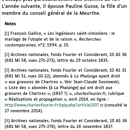
L’année suivante, il épouse Pauline Gusse, la fille d’un
membre du conseil général de la Meurthe.
Notes
[
1
]
François Gallice, « Les ingénieurs saint-simoniens : le
mariage de l’utopie et de la raison »,
Recherches
contemporaines
, n°2, 1994, p. 15.
[
2
]
Archives nationales, fonds Fourier et Considerant, 10 AS 36
(681 Mi 58, vues 271-273), lettre du 29 octobre 1835.
[
3
]
Archives nationales, fonds Fourier et Considerant, 10 AS 31
(681 Mi 51, vues 10-22), abonnés à
La Phalange
ayant droit
« aux gravures de Chartres ». Voir Jean-Claude Sosnowski,
« Liste des « abonnés [à La Phalange] qui ont droit aux
gravures de Chartres », (1837 ?) »,
charlesfourier.fr
, rubrique
« Réalisations et propagation », avril 2014, en ligne :
http://www.charlesfourier.fr/spip.php?article1307
(consulté le
27 novembre 2014).
[
4
]
Archives nationales, fonds Fourier et Considerant, 10 AS 36
(681 Mi 58, vues 275-276), lettre du 26 novembre 1837.