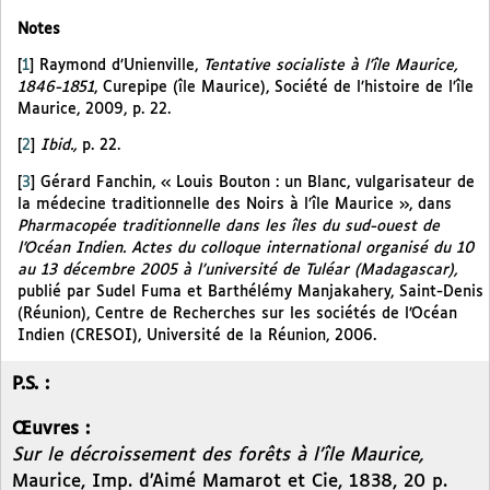
Notes
[
1
]
Raymond d’Unienville,
Tentative socialiste à l’île Maurice,
1846-1851
, Curepipe (île Maurice), Société de l’histoire de l’île
Maurice, 2009, p. 22.
[
2
]
Ibid.,
p. 22.
[
3
]
Gérard Fanchin, « Louis Bouton : un Blanc, vulgarisateur de
la médecine traditionnelle des Noirs à l’île Maurice », dans
Pharmacopée traditionnelle dans les îles du sud-ouest de
l’Océan Indien. Actes du colloque international organisé du 10
au 13 décembre 2005 à l’université de Tuléar (Madagascar),
publié par Sudel Fuma et Barthélémy Manjakahery, Saint-Denis
(Réunion), Centre de Recherches sur les sociétés de l’Océan
Indien (CRESOI), Université de la Réunion, 2006.
P.S. :
Œuvres :
Sur le décroissement des forêts à l’île Maurice,
Maurice, Imp. d’Aimé Mamarot et Cie, 1838, 20 p.