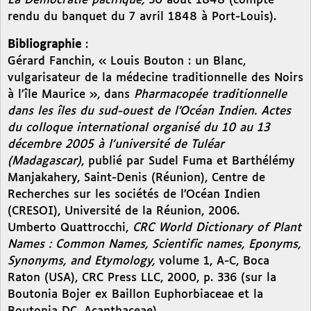
La Démocratie pacifique,
30 août 1848 (compte
rendu du banquet du 7 avril 1848 à Port-Louis).
Bibliographie
:
Gérard Fanchin, « Louis Bouton : un Blanc,
vulgarisateur de la médecine traditionnelle des Noirs
à l’île Maurice », dans
Pharmacopée traditionnelle
dans les îles du sud-ouest de l’Océan Indien. Actes
du colloque international organisé du 10 au 13
décembre 2005 à l’université de Tuléar
(Madagascar)
, publié par Sudel Fuma et Barthélémy
Manjakahery, Saint-Denis (Réunion), Centre de
Recherches sur les sociétés de l’Océan Indien
(CRESOI), Université de la Réunion, 2006.
Umberto Quattrocchi,
CRC World Dictionary of Plant
Names : Common Names, Scientific names, Eponyms,
Synonyms, and Etymology,
volume 1, A-C, Boca
Raton (USA), CRC Press LLC, 2000, p. 336 (sur la
Boutonia Bojer ex Baillon Euphorbiaceae et la