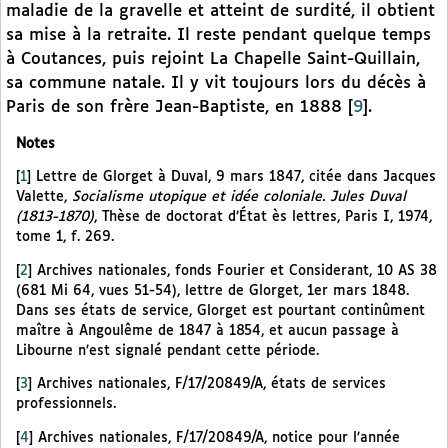
maladie de la gravelle et atteint de surdité, il obtient
sa mise à la retraite. Il reste pendant quelque temps
à Coutances, puis rejoint La Chapelle Saint-Quillain,
sa commune natale. Il y vit toujours lors du décès à
Paris de son frère Jean-Baptiste, en 1888
[
9
]
.
Notes
[
1
]
Lettre de Glorget à Duval, 9 mars 1847, citée dans Jacques
Valette,
Socialisme utopique et idée coloniale. Jules Duval
(1813-1870)
, Thèse de doctorat d’État ès lettres, Paris I, 1974,
tome 1, f. 269.
[
2
]
Archives nationales, fonds Fourier et Considerant, 10 AS 38
(681 Mi 64, vues 51-54), lettre de Glorget, 1er mars 1848.
Dans ses états de service, Glorget est pourtant continûment
maître à Angoulême de 1847 à 1854, et aucun passage à
Libourne n’est signalé pendant cette période.
[
3
]
Archives nationales, F/17/20849/A, états de services
professionnels.
[
4
]
Archives nationales, F/17/20849/A, notice pour l’année