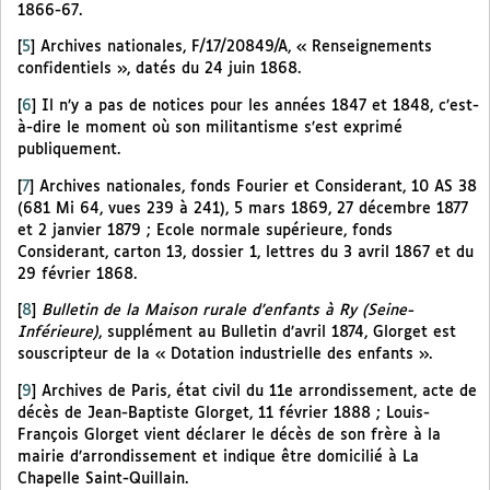
1866-67.
[
5
]
Archives nationales, F/17/20849/A, « Renseignements
confidentiels », datés du 24 juin 1868.
[
6
]
Il n’y a pas de notices pour les années 1847 et 1848, c’est-
à-dire le moment où son militantisme s’est exprimé
publiquement.
[
7
]
Archives nationales, fonds Fourier et Considerant, 10 AS 38
(681 Mi 64, vues 239 à 241), 5 mars 1869, 27 décembre 1877
et 2 janvier 1879 ; Ecole normale supérieure, fonds
Considerant, carton 13, dossier 1, lettres du 3 avril 1867 et du
29 février 1868.
[
8
]
Bulletin de la Maison rurale d’enfants à Ry (Seine-
Inférieure)
, supplément au Bulletin d’avril 1874, Glorget est
souscripteur de la « Dotation industrielle des enfants ».
[
9
]
Archives de Paris, état civil du 11e arrondissement, acte de
décès de Jean-Baptiste Glorget, 11 février 1888 ; Louis-
François Glorget vient déclarer le décès de son frère à la
mairie d’arrondissement et indique être domicilié à La
Chapelle Saint-Quillain.