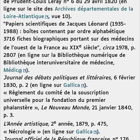
de Prudent-Louis Leray n° 6 du 29 avril 1820 (en
ligne sur le site des
Archives départementales de la
Loire-Atlantique
, vue 10).
"Papiers scientifiques de Jacques Léonard (1935-
1988) : boîtes contenant par ordre alphabétique
3716 fiches biographiques portant sur des médecins
e
de l’ouest de la France au XIX
siècle",
circa
1978, p.
2807 (en ligne sur la Bibliothèque numérique de
Bibliothèque interuniversitaire de médecine,
Médic@
).
Journal des débats politiques et littéraires
, 6 février
1830, p. 2 (en ligne sur
Gallica
).
« Règlement du comité de la souscription
universelle pour la fondation du premier
phalanstère »,
Le Nouveau Monde
, 21 janvier 1840,
p. 3.
e
L’Année artistique
, 2
année, 1879, p. 475,
« Nécrologie » (en ligne sur
Gallica
).
Journal officiel de la République française
, n° 176,