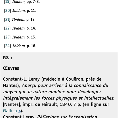
[
19
]
Ibidem
, pp. 7-8.
[
20
]
Ibidem
, p. 11.
[
21
]
Ibidem
, p. 13.
[
22
]
Ibidem
, p. 14.
[
23
]
Ibidem
, p. 15.
[
24
]
Ibidem
, p. 16.
P.S. :
Œuvres
Constant-L. Leray (médecin à Couëron, près de
Nantes),
Aperçu pour arriver à la connaissance du
moyen que la nature emploie pour développer
intégralement les forces physiques et intellectuelles
,
[Nantes], impr. de Hérault, 1840, 7 p. (en ligne sur
Gallica
).
Constant Leray,
Réflexions sur l’organisation