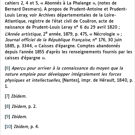
cahiers 2, 4 et 5, « Abonnés à La Phalange », (notes de
Bernard Desmars). A propos de Prudent-Antoine et Prudent-
Louis Leray, voir Archives départementales de la Loire-
Atlantique, registre de l’état civil de Couëron, acte de
naissance de Prudent-Louis Leray n° 6 du 29 avril 1820 ;
e
L’Année artistique
, 2
année, 1879, p. 475, « Nécrologie » ;
Journal officiel de la République française
, n° 176, 30 juin
1885, p. 3344, « Caisses d’épargne. Comptes abandonnés
depuis l’année 1855 d’après les renseignements fournis par les
caisses d’épargne ».
[
6
]
Aperçu pour arriver à la connaissance du moyen que la
nature emploie pour développer intégralement les forces
physiques et intellectuelles
, [Nantes], impr. de Hérault, 1840, p.
1.
[
7
]
Ibidem.
[
8
]
Ibidem,
p. 2.
[
9
]
Ibidem
.
[
10
]
Ibidem
, p. 4.