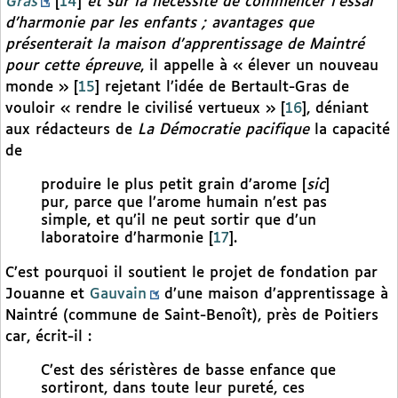
Gras
[
14
]
et sur la nécessité de commencer l’essai
d’harmonie par les enfants ; avantages que
présenterait la maison d’apprentissage de Maintré
pour cette épreuve
, il appelle à « élever un nouveau
monde »
[
15
]
rejetant l’idée de Bertault-Gras de
vouloir « rendre le civilisé vertueux »
[
16
]
, déniant
aux rédacteurs de
La Démocratie pacifique
la capacité
de
produire le plus petit grain d’arome [
sic
]
pur, parce que l’arome humain n’est pas
simple, et qu’il ne peut sortir que d’un
laboratoire d’harmonie
[
17
]
.
C’est pourquoi il soutient le projet de fondation par
Jouanne et
Gauvain
d’une maison d’apprentissage à
Naintré (commune de Saint-Benoît), près de Poitiers
car, écrit-il :
C’est des séristères de basse enfance que
sortiront, dans toute leur pureté, ces