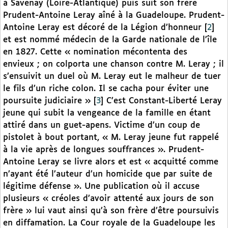
à Savenay (Loire-Atlantique) puis suit son frère
Prudent-Antoine Leray aîné à la Guadeloupe. Prudent-
Antoine Leray est décoré de la Légion d’honneur
[
2
]
et est nommé médecin de la Garde nationale de l’île
en 1827. Cette « nomination mécontenta des
envieux ; on colporta une chanson contre M. Leray ; il
s’ensuivit un duel où M. Leray eut le malheur de tuer
le fils d’un riche colon. Il se cacha pour éviter une
poursuite judiciaire »
[
3
]
C’est Constant-Liberté Leray
jeune qui subit la vengeance de la famille en étant
attiré dans un guet-apens. Victime d’un coup de
pistolet à bout portant, « M. Leray jeune fut rappelé
à la vie après de longues souffrances ». Prudent-
Antoine Leray se livre alors et est « acquitté comme
n’ayant été l’auteur d’un homicide que par suite de
légitime défense ». Une publication où il accuse
plusieurs « créoles d’avoir attenté aux jours de son
frère » lui vaut ainsi qu’à son frère d’être poursuivis
en diffamation. La Cour royale de la Guadeloupe les