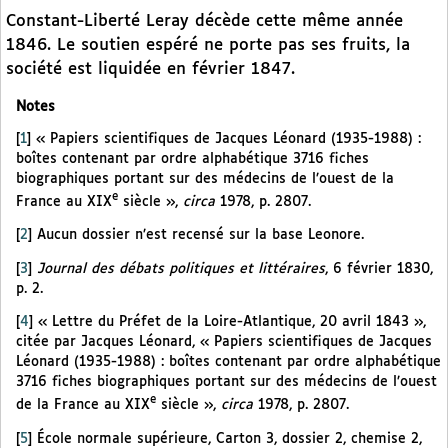
Constant-Liberté Leray décède cette même année
1846. Le soutien espéré ne porte pas ses fruits, la
société est liquidée en février 1847.
Notes
[
1
]
« Papiers scientifiques de Jacques Léonard (1935-1988) :
boîtes contenant par ordre alphabétique 3716 fiches
biographiques portant sur des médecins de l’ouest de la
e
France au XIX
siècle »,
circa
1978, p. 2807.
[
2
]
Aucun dossier n’est recensé sur la base Leonore.
[
3
]
Journal des débats politiques et littéraires
, 6 février 1830,
p. 2.
[
4
]
« Lettre du Préfet de la Loire-Atlantique, 20 avril 1843 »,
citée par Jacques Léonard, « Papiers scientifiques de Jacques
Léonard (1935-1988) : boîtes contenant par ordre alphabétique
3716 fiches biographiques portant sur des médecins de l’ouest
e
de la France au XIX
siècle »,
circa
1978, p. 2807.
[
5
]
École normale supérieure, Carton 3, dossier 2, chemise 2,