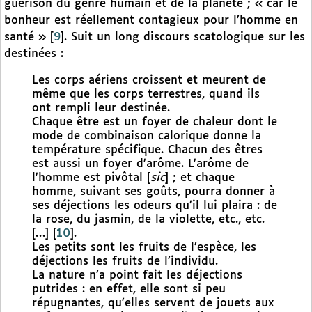
guérison du genre humain et de la planète ; « car le
bonheur est réellement contagieux pour l’homme en
santé »
[
9
]
. Suit un long discours scatologique sur les
destinées :
Les corps aériens croissent et meurent de
même que les corps terrestres, quand ils
ont rempli leur destinée.
Chaque être est un foyer de chaleur dont le
mode de combinaison calorique donne la
température spécifique. Chacun des êtres
est aussi un foyer d’arôme. L’arôme de
l’homme est pivôtal [
sic
] ; et chaque
homme, suivant ses goûts, pourra donner à
ses déjections les odeurs qu’il lui plaira : de
la rose, du jasmin, de la violette, etc., etc.
[…]
[
10
]
.
Les petits sont les fruits de l’espèce, les
déjections les fruits de l’individu.
La nature n’a point fait les déjections
putrides : en effet, elle sont si peu
répugnantes, qu’elles servent de jouets aux