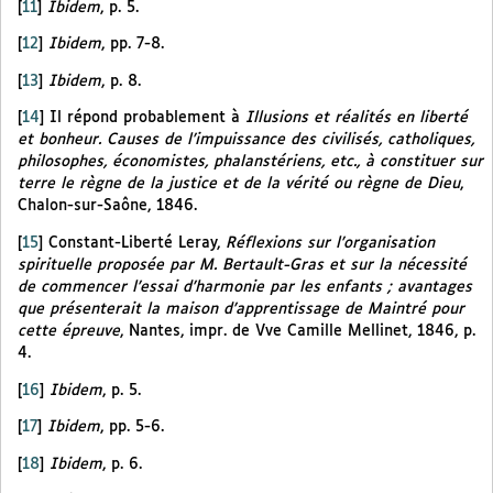
[
11
]
Ibidem
, p. 5.
[
12
]
Ibidem
, pp. 7-8.
[
13
]
Ibidem
, p. 8.
[
14
]
Il répond probablement à
Illusions et réalités en liberté
et bonheur. Causes de l’impuissance des civilisés, catholiques,
philosophes, économistes, phalanstériens, etc., à constituer sur
terre le règne de la justice et de la vérité ou règne de Dieu
,
Chalon-sur-Saône, 1846.
[
15
]
Constant-Liberté Leray,
Réflexions sur l’organisation
spirituelle proposée par M. Bertault-Gras et sur la nécessité
de commencer l’essai d’harmonie par les enfants ; avantages
que présenterait la maison d’apprentissage de Maintré pour
cette épreuve
, Nantes, impr. de Vve Camille Mellinet, 1846, p.
4.
[
16
]
Ibidem
, p. 5.
[
17
]
Ibidem
, pp. 5-6.
[
18
]
Ibidem
, p. 6.