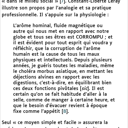
« dans le milieu social »
[
7
]
. Constant-Liberté Leray
illustre son propos par l’analogie et sa pratique
professionnelle. Il s’appuie sur la physiologie :
L’arôme hominal, fluide magnétique ou
autre qui nous met en rapport avec notre
globe et tous ses êtres est CORROMPU ; et
il est évident pour tout esprit qui voudra y
réfléchir, que la corruption de l’arôme
humain est la cause de tous les maux
physiques et intellectuels. Depuis plusieurs
années, je guéris toutes les maladies, même
le choléra morbus asiatique, en mettant les
déjections alvines en rapport avec les
digestions, c’est-à-dire, en équilibrant bien
ces deux fonctions pivôtales [
sic
]. Il est
certain qu’on se fait habitude d’aller à la
selle, comme de manger à certaine heure, et
que le besoin d’évacuer revient à époque
fixe comme l’appétit
[
8
]
.
Seul « ce moyen simple et facile » assurera la