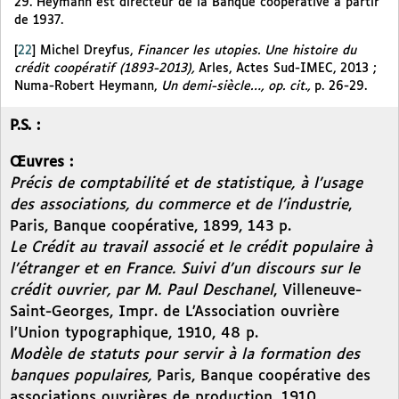
29. Heymann est directeur de la Banque coopérative à partir
de 1937.
[
22
]
Michel Dreyfus,
Financer les utopies. Une histoire du
crédit coopératif (1893-2013),
Arles, Actes Sud-IMEC, 2013 ;
Numa-Robert Heymann,
Un demi-siècle…, op. cit.,
p. 26-29.
P.S. :
Œuvres :
Précis de comptabilité et de statistique, à l’usage
des associations, du commerce et de l’industrie
,
Paris, Banque coopérative, 1899, 143 p.
Le Crédit au travail associé et le crédit populaire à
l’étranger et en France. Suivi d’un discours sur le
crédit ouvrier, par M. Paul Deschanel
, Villeneuve-
Saint-Georges, Impr. de L’Association ouvrière
l’Union typographique, 1910, 48 p.
Modèle de statuts pour servir à la formation des
banques populaires,
Paris, Banque coopérative des
associations ouvrières de production, 1910.