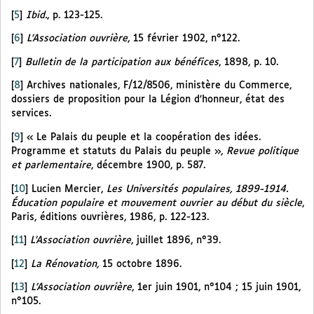
[
5
]
Ibid.
, p. 123-125.
[
6
]
L’Association ouvrière
, 15 février 1902, n°122.
[
7
]
Bulletin de la participation aux bénéfices
, 1898, p. 10.
[
8
]
Archives nationales, F/12/8506, ministère du Commerce,
dossiers de proposition pour la Légion d’honneur, état des
services.
[
9
]
« Le Palais du peuple et la coopération des idées.
Programme et statuts du Palais du peuple »,
Revue politique
et parlementaire
, décembre 1900, p. 587.
[
10
]
Lucien Mercier,
Les Universités populaires, 1899-1914.
Éducation populaire et mouvement ouvrier au début du siècle
,
Paris, éditions ouvrières, 1986, p. 122-123.
[
11
]
L’Association ouvrière
, juillet 1896, n°39.
[
12
]
La Rénovation,
15 octobre 1896.
[
13
]
L’Association ouvrière
, 1er juin 1901, n°104 ; 15 juin 1901,
n°105.