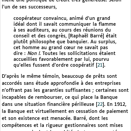
mené une politique de crédit très généreuse. Selon
l’un de ses successeurs,
coopérateur convaincu, animé d’un grand
idéal dont il savait communiquer la flamme
à ses auditeurs, au cours des réunions du
conseil et des congrès, [Raphaël Barré] était
plutôt philosophe que banquier. Au surplus,
cet homme au grand cœur ne savait pas
dire :
Non !
. Toutes les sollicitations étaient
accueillies favorablement par lui, pourvu
qu’elles fussent d’ordre coopératif
[
21
]
.
D’après le même témoin, beaucoup de prêts sont
accordés sans étude approfondie à des entreprises
n’offrant pas les garanties suffisantes ; certaines sont
incapables de rembourser, ce qui place la Banque
dans une situation financière périlleuse
[
22
]
. En 1912,
la Banque est virtuellement en cessation de paiement
et son existence est menacée. Barré, dont les
compétences et la rigueur gestionnaires sont mises