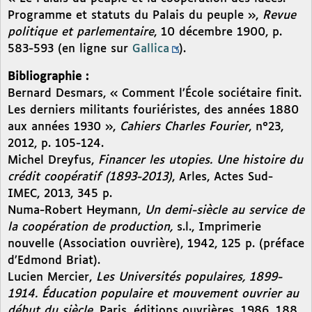
Programme et statuts du Palais du peuple »,
Revue
politique et parlementaire
, 10 décembre 1900, p.
583-593 (en ligne sur
Gallica
).
Bibliographie :
Bernard Desmars, « Comment l’École sociétaire finit.
Les derniers militants fouriéristes, des années 1880
aux années 1930 »,
Cahiers Charles Fourier
, n°23,
2012, p. 105-124.
Michel Dreyfus,
Financer les utopies. Une histoire du
crédit coopératif (1893-2013)
, Arles, Actes Sud-
IMEC, 2013, 345 p.
Numa-Robert Heymann,
Un demi-siècle au service de
la coopération de production,
s.l., Imprimerie
nouvelle (Association ouvrière), 1942, 125 p. (préface
d’Edmond Briat).
Lucien Mercier,
Les Universités populaires, 1899-
1914. Éducation populaire et mouvement ouvrier au
début du siècle
, Paris, éditions ouvrières, 1986, 188