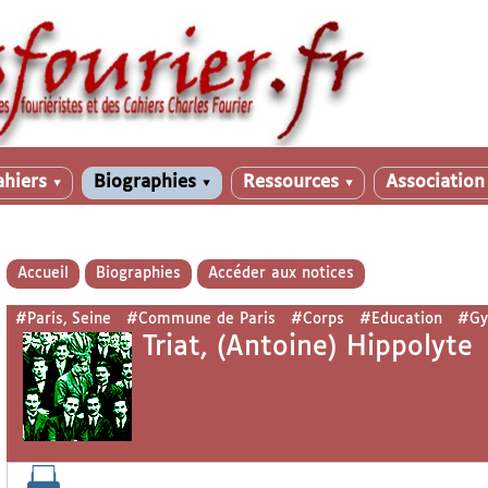
ahiers
Biographies
Ressources
Associatio
▼
▼
▼
Accueil
Biographies
Accéder aux notices
#Paris, Seine
#Commune de Paris
#Corps
#Education
#Gy
Triat, (Antoine) Hippolyte