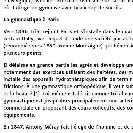
en Belgique, avec des exercices reposant sur sa force ex
où il dirige un gymnase avec beaucoup de succès.
La gymnastique à Paris
Vers 1846, Triat rejoint Paris et s’installe dans le qu
certain Dally, avec lequel il fonde une société par act
(renommée vers 1850 avenue Montaigne) qui bénéficie
plusieurs points.
Il délaisse en grande partie les agrès et développe u
notamment des exercices utilisant des haltères, des ma
installe des appareils hydrothérapiques afin de termin
frictions. À une gymnastique orthopédique, il veut subs
et la beauté
[
1
]
. Lui-même est décrit comme très beau e
gymnastique est jusqu’alors principalement une activité
commerciale en proposant des cours collectifs, des co
équipements.
En 1847, Antony Méray fait l’éloge de l’homme et de