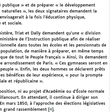
nté publique » et de préparer « le développement
 naturelles », les deux signataires demandent la
nvisagerait à la fois l’éducation physique,
 et sociale.
stère, Triat et Dally demandent qu’une « division
inistère de l’Instruction publique afin de réaliser
onnelle dans toutes les écoles et les pensionnats de
 de population, de manière à préparer, en même temps
ique de tout le Peuple français » Ainsi, ils demandent
e arrondissement de Paris. « Ces gymnases seront en
peuple ». Enfin, les deux hommes se déclarent prêts
les bénéfices de leur expérience, « pour la prompte
iale et républicaine ».
position, ni au projet d’Académie ou d’École normale
illancourt. En attendant, il continue à diriger son
En mars 1850, à l’approche des élections législatives
 un grand rassemblement
[
4
]
.