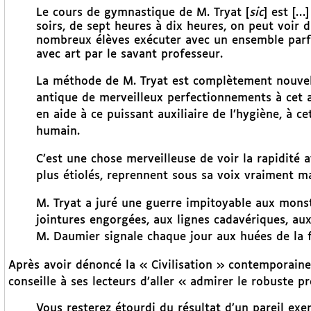
Le cours de gymnastique de M. Tryat [
sic
] est […
soirs, de sept heures à dix heures, on peut voir d
nombreux élèves exécuter avec un ensemble parfa
avec art par le savant professeur.
La méthode de M. Tryat est complètement nouvelle 
antique de merveilleux perfectionnements à cet art
en aide à ce puissant auxiliaire de l’hygiène, à 
humain.
C’est une chose merveilleuse de voir la rapidité a
plus étiolés, reprennent sous sa voix vraiment ma
M. Tryat a juré une guerre impitoyable aux monst
jointures engorgées, aux lignes cadavériques, a
M. Daumier signale chaque jour aux huées de la fo
Après avoir dénoncé la « Civilisation » contemporaine
conseille à ses lecteurs d’aller « admirer le robuste pr
Vous resterez étourdi du résultat d’un pareil exe