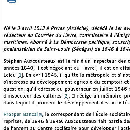
Né le 3 avril 1813 à Privas (Ardèche), décédé le 1er a
rédacteur au
Courrier du Havre,
commissaire à l’émigr
maritimes. Abonné à
La Démocratie pacifique,
souscri
phalanstérien de Saint-Louis (Sénégal) de 1846 à 184
Stéphen Auxcousteaux est le fils d’un inspecteur des c
années 1840, il est négociant au Havre ; il est en aff
Leleu
[
1
]
. En avril 1845, il quitte la métropole et s’in
s’intéresse au développement agricole du comptoir et 
question, qu’il adresse au gouverneur en juillet 1846 
d’inspecteur des cultures
[
2
]
. Il rédige un mémoire, pr
dans lequel il promeut le développement des activités
Prosper Bancal
, le correspondant de l’École sociéta
reprises, de 1846 à 1849. Auxcousteaux fait partie de
de l’argent au Centre sociétaire pour développer l’acti