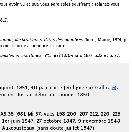
us avoir vu et que vous paraissiez souffrant ; soignez-vous
817.
ogramme, déclaration et listes des membres,
Tours, Mame, 1874, p.
uxcousteaux est membre titulaire.
loniales et maritimes,
n°1, mai 1876-mars 1877, p.22 et p. 27.
Dupont, 1851, 40 p. + carte (en ligne sur
Gallica
).
teur en chef au début des années 1850.
0 AS 36 (681 Mi 57, vues 198-200, 207-212, 220, 225
6, 1er juin 1847, 27 octobre 1847, 9 novembre 1848
 Auxcousteaux (sans doute juillet 1847).