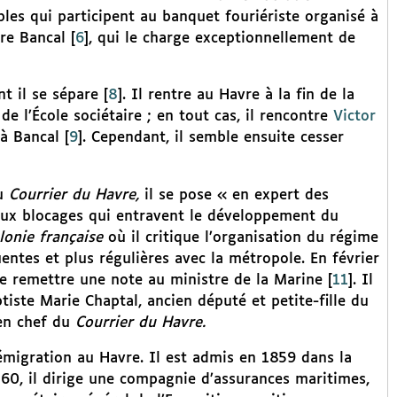
iples qui participent au banquet fouriériste organisé à
are Bancal
[
6
]
, qui le charge exceptionnellement de
nt il se sépare
[
8
]
. Il rentre au Havre à la fin de la
e l’École sociétaire ; en tout cas, il rencontre
Victor
 à Bancal
[
9
]
. Cependant, il semble ensuite cesser
du
Courrier du Havre,
il se pose « en expert des
s aux blocages qui entravent le développement du
lonie française
où il critique l’organisation du régime
tes et plus régulières avec la métropole. En février
de remettre une note au ministre de la Marine
[
11
]
. Il
tiste Marie Chaptal, ancien député et petite-fille du
 en chef du
Courrier du Havre.
’émigration au Havre. Il est admis en 1859 dans la
860, il dirige une compagnie d’assurances maritimes,