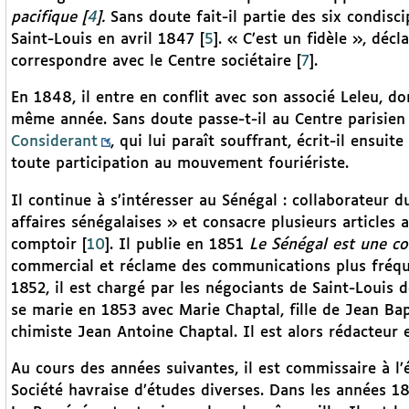
pacifique
[
4
]
.
Sans doute fait-il partie des six condisc
Saint-Louis en avril 1847
[
5
]
. « C’est un fidèle », décl
correspondre avec le Centre sociétaire
[
7
]
.
En 1848, il entre en conflit avec son associé Leleu, do
même année. Sans doute passe-t-il au Centre parisien d
Considerant
, qui lui paraît souffrant, écrit-il ensuite
toute participation au mouvement fouriériste.
Il continue à s’intéresser au Sénégal : collaborateur 
affaires sénégalaises » et consacre plusieurs article
comptoir
[
10
]
. Il publie en 1851
Le Sénégal est une co
commercial et réclame des communications plus fréquen
1852, il est chargé par les négociants de Saint-Louis 
se marie en 1853 avec Marie Chaptal, fille de Jean Bap
chimiste Jean Antoine Chaptal. Il est alors rédacteur
Au cours des années suivantes, il est commissaire à l
Société havraise d’études diverses. Dans les années 1