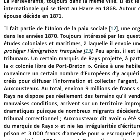
La Persévérante, toujours dans la même ville. Il est le
internationale qui se tient au Havre en 1868. Autour 
épouse décède en 1871.
Il fait partie de l’Union de la paix sociale
[
12
]
, une org
dans les années 1870. Toujours intéressé par les quest
études coloniales et maritimes, à laquelle il envoie u
protéger l’émigration française
[
13
]
. Peu après, il est
tribunaux. Un certain marquis de Rays projette, à part
la « colonie libre de Port-Breton ». Grâce à une habil
convaincre un certain nombre d’Européens d’y acquérir
créés pour diffuser l’information et collecter l’argent, 
Auxcousteaux. Au total, environ 9 millions de francs s
Rays ne dispose pas réellement des terrains qu’il vend
mauvaises conditions, arrivent sur un territoire impro
dramatiques puisque de nombreux migrants décèdent.
tribunal correctionnel ; Auxcousteaux dit avoir « été s
du marquis de Rays » et nie les irrégularités d’écritu
prison et 3 000 francs d’amende pour « escroquerie pa