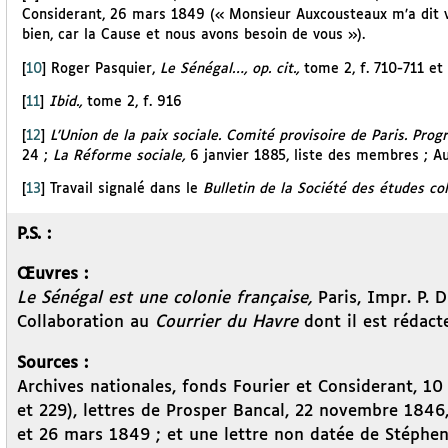
Considerant, 26 mars 1849 (« Monsieur Auxcousteaux m’a dit vo
bien, car la Cause et nous avons besoin de vous »).
[
10
]
Roger Pasquier,
Le Sénégal…, op. cit.,
tome 2, f. 710-711 et 
[
11
]
Ibid.,
tome 2, f. 916
[
12
]
L’Union de la paix sociale. Comité provisoire de Paris. Pr
24 ;
La Réforme sociale,
6 janvier 1885, liste des membres ; A
[
13
]
Travail signalé dans le
Bulletin de la Société des études co
P.S. :
Œuvres :
Le Sénégal est une colonie française,
Paris, Impr. P. 
Collaboration au
Courrier du Havre
dont il est rédac
Sources :
Archives nationales, fonds Fourier et Considerant, 1
et 229), lettres de Prosper Bancal, 22 novembre 184
et 26 mars 1849 ; et une lettre non datée de Stéphen