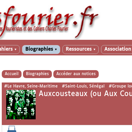
ahiers
Biographies
Ressources
Associatio
▼
▼
▼
Accueil
Biographies
Accéder aux notices
#Le Havre, Seine-Maritime
#Saint-Louis, Sénégal
#Groupe lo
Auxcousteaux (ou Aux Cou