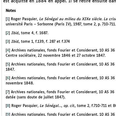
est acquitté en 1884 en appel. Il se retire ensuite dans
Notes
[
1
]
Roger Pasquier,
Le Sénégal au milieu du XIXe siècle. La cri
université Paris – Sorbonne (Paris IV), 1987, tome 2, p. 710-711.
[
2
]
Ibid.
, tome 4, f. 1687.
[
3
]
Ibid.,
tome 1, f.139, f. 287 et f.374
[
4
]
Archives nationales, fonds Fourier et Considerant, 10 AS 36
Centre sociétaire, 22 novembre 1846 et 27 octobre 1847.
[
5
]
Archives nationales, fonds Fourier et Considerant, 10 AS 36 
1847.
[
6
]
Archives nationales, fonds Fourier et Considerant, 10 AS 36
novembre 1848.
[
7
]
Archives nationales, fonds Fourier et Considerant, 10 AS 36
datée (sans doute de juillet 1847).
[
8
]
Roger Pasquier,
Le Sénégal…, op. cit.,
tome 2, f.710-711 et 8
[
9
]
Archives nationales, fonds Fourier et Considerant, 10 AS 36 