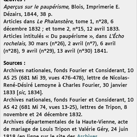
Aperçus sur le paupérisme,
Blois, Imprimerie E.
Dézairs, 1844, 38 p.
Articles dans
Le Phalanstère
, tome 1, n°28, 6
décembre 1832 ; et tome 2, n°15, 12 avril 1833.
Articles intitulés « Du paupérisme », dans
L’Écho
rochelais,
30 mars (n°26), 2 avril (n°7), 6 avril
(n°28), 9 avril (n°29), 13 avril (n°30) 1841.
Sources :
Archives nationales, fonds Fourier et Considerant, 10
AS 25 (681 Mi 39, vues 476-478), lettre de Nicolas-
René-Désiré Lemoyne à Charles Fourier, 30 janvier
1833 [
sic
, 1834].
Archives nationales, fonds Fourier et Considerant, 10
AS 42 (681 Mi 74, vues 13-25), lettres de Tripon, 8
novembre et 24 décembre 1832.
Archives départementales de la Haute-Vienne, acte
de mariage de Louis Tripon et Valérie Géry, 24 juin
1818 (en ligne sur le site des
Archives