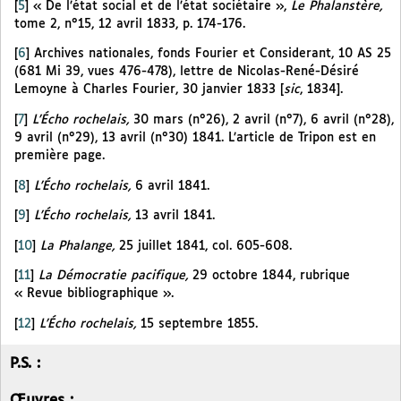
[
5
]
« De l’état social et de l’état sociétaire »,
Le Phalanstère,
tome 2, n°15, 12 avril 1833, p. 174-176.
[
6
]
Archives nationales, fonds Fourier et Considerant, 10 AS 25
(681 Mi 39, vues 476-478), lettre de Nicolas-René-Désiré
Lemoyne à Charles Fourier, 30 janvier 1833 [
sic
, 1834].
[
7
]
L’Écho rochelais,
30 mars (n°26), 2 avril (n°7), 6 avril (n°28),
9 avril (n°29), 13 avril (n°30) 1841. L’article de Tripon est en
première page.
[
8
]
L’Écho rochelais,
6 avril 1841.
[
9
]
L’Écho rochelais,
13 avril 1841.
[
10
]
La Phalange,
25 juillet 1841, col. 605-608.
[
11
]
La Démocratie pacifique,
29 octobre 1844, rubrique
« Revue bibliographique ».
[
12
]
L’Écho rochelais,
15 septembre 1855.
P.S. :
Œuvres :