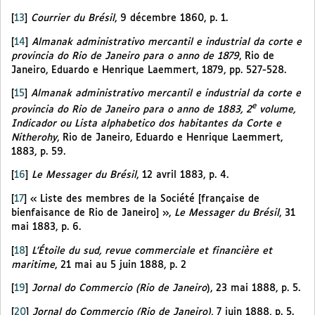
[
13
]
Courrier du Brésil
, 9 décembre 1860, p. 1.
[
14
]
Almanak administrativo mercantil e industrial da corte e
provincia do Rio de Janeiro para o anno de 1879
, Rio de
Janeiro, Eduardo e Henrique Laemmert, 1879, pp. 527-528.
[
15
]
Almanak administrativo mercantil e industrial da corte e
e
provincia do Rio de Janeiro para o anno de 1883, 2
volume,
Indicador ou Lista alphabetico dos habitantes da Corte e
Nitherohy
, Rio de Janeiro, Eduardo e Henrique Laemmert,
1883, p. 59.
[
16
]
Le Messager du Brésil
, 12 avril 1883, p. 4.
[
17
]
« Liste des membres de la Société [française de
bienfaisance de Rio de Janeiro] »,
Le Messager du Brésil
, 31
mai 1883, p. 6.
[
18
]
L’Étoile du sud, revue commerciale et financière et
maritime
, 21 mai au 5 juin 1888, p. 2
[
19
]
Jornal do Commercio (Rio de Janeiro
), 23 mai 1888, p. 5.
[
20
]
Jornal do Commercio (Rio de Janeiro)
, 7 juin 1888, p. 5.