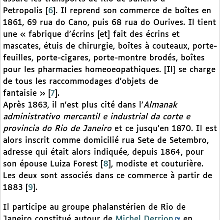
Petropolis
[
6
]
. Il reprend son commerce de boîtes en
1861, 69 rua do Cano, puis 68 rua do Ourives. Il tient
une « fabrique d’écrins [et] fait des écrins et
mascates, étuis de chirurgie, boîtes à couteaux, porte-
feuilles, porte-cigares, porte-montre brodés, boîtes
pour les pharmacies homeoeopathiques. [Il] se charge
de tous les raccommodages d’objets de
fantaisie »
[
7
]
.
Après 1863, il n’est plus cité dans l’
Almanak
administrativo mercantil e industrial da corte e
provincia do Rio de Janeiro
et ce jusqu’en 1870. Il est
alors inscrit comme domicilié rua Sete de Setembro,
adresse qui était alors indiquée, depuis 1864, pour
son épouse Luiza Forest
[
8
]
, modiste et couturière.
Les deux sont associés dans ce commerce à partir de
1883
[
9
]
.
Il participe au groupe phalanstérien de Rio de
Janeiro constitué autour de
Michel Derrion
en