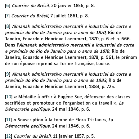
[
6
]
Courrier du Brésil
, 20 janvier 1856, p. 8.
[
7
]
Courrier du Brésil
, 7 juillet 1861, p. 8.
[
8
]
Almanak administrativo mercantil e industrial da corte e
provincia do Rio de Janeiro para o anno de 1870
, Rio de
Janeiro, Eduardo e Henrique Laemmert, 1870, p. 6 et p. 666.
Dans l’
Almanak administrativo mercantil e industrial da corte
e provincia do Rio de Janeiro para o anno de 1878
, Rio de
Janeiro, Eduardo e Henrique Laemmert, 1878, p. 961, le prénom
de son épouse reprend sa forme française, Louise.
[
9
]
Almanak administrativo mercantil e industrial da corte e
provincia do Rio de Janeiro para o anno de 1883
, Rio de
Janeiro, Eduardo e Henrique Laemmert, 1883, p. 725.
[
10
]
« Médaille à offrir à Eugène Sue, défenseur des classes
sacrifiées et promoteur de l’organisation du travail »,
La
Démocratie pacifique
, 24 mai 1846, p. 6.
[
11
]
« Souscription à la tombe de Flora Tristan »,
La
Démocratie pacifique
, 24 mai 1846, p. 6.
[
12
]
Courrier du Brésil
, 11 janvier 1857, p. 5.