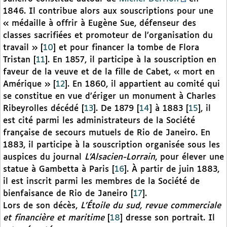
1846. Il contribue alors aux souscriptions pour une
« médaille à offrir à Eugène Sue, défenseur des
classes sacrifiées et promoteur de l’organisation du
travail »
[
10
]
et pour financer la tombe de Flora
Tristan
[
11
]
. En 1857, il participe à la souscription en
faveur de la veuve et de la fille de Cabet, « mort en
Amérique »
[
12
]
. En 1860, il appartient au comité qui
se constitue en vue d’ériger un monument à Charles
Ribeyrolles décédé
[
13
]
. De 1879
[
14
]
à 1883
[
15
]
, il
est cité parmi les administrateurs de la Société
française de secours mutuels de Rio de Janeiro. En
1883, il participe à la souscription organisée sous les
auspices du journal
L’Alsacien-Lorrain
, pour élever une
statue à Gambetta à Paris
[
16
]
. À partir de juin 1883,
il est inscrit parmi les membres de la Société de
bienfaisance de Rio de Janeiro
[
17
]
.
Lors de son décès,
L’Étoile du sud, revue commerciale
et financière et maritime
[
18
]
dresse son portrait. Il