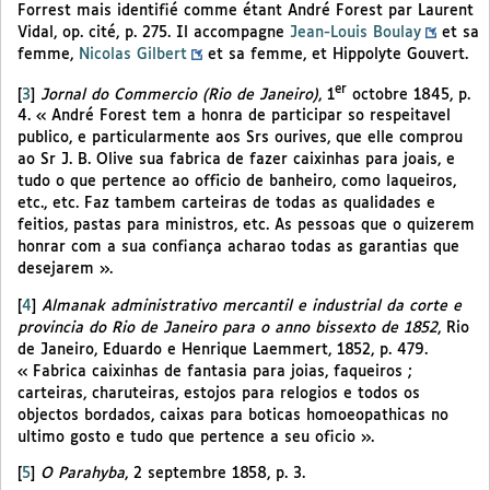
Forrest mais identifié comme étant André Forest par Laurent
Vidal, op. cité, p. 275. Il accompagne
Jean-Louis Boulay
et sa
femme,
Nicolas Gilbert
et sa femme, et Hippolyte Gouvert.
er
[
3
]
Jornal do Commercio (Rio de Janeiro)
, 1
octobre 1845, p.
4. « André Forest tem a honra de participar so respeitavel
publico, e particularmente aos Srs ourives, que elle comprou
ao Sr J. B. Olive sua fabrica de fazer caixinhas para joais, e
tudo o que pertence ao officio de banheiro, como laqueiros,
etc., etc. Faz tambem carteiras de todas as qualidades e
feitios, pastas para ministros, etc. As pessoas que o quizerem
honrar com a sua confiança acharao todas as garantias que
desejarem ».
[
4
]
Almanak administrativo mercantil e industrial da corte e
provincia do Rio de Janeiro para o anno bissexto de 1852
, Rio
de Janeiro, Eduardo e Henrique Laemmert, 1852, p. 479.
« Fabrica caixinhas de fantasia para joias, faqueiros ;
carteiras, charuteiras, estojos para relogios e todos os
objectos bordados, caixas para boticas homoeopathicas no
ultimo gosto e tudo que pertence a seu oficio ».
[
5
]
O Parahyba
, 2 septembre 1858, p. 3.