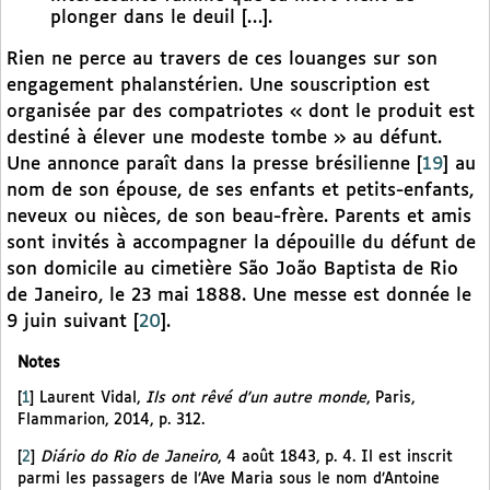
plonger dans le deuil […].
Rien ne perce au travers de ces louanges sur son
engagement phalanstérien. Une souscription est
organisée par des compatriotes « dont le produit est
destiné à élever une modeste tombe » au défunt.
Une annonce paraît dans la presse brésilienne
[
19
]
au
nom de son épouse, de ses enfants et petits-enfants,
neveux ou nièces, de son beau-frère. Parents et amis
sont invités à accompagner la dépouille du défunt de
son domicile au cimetière São João Baptista de Rio
de Janeiro, le 23 mai 1888. Une messe est donnée le
9 juin suivant
[
20
]
.
Notes
[
1
]
Laurent Vidal,
Ils ont rêvé d’un autre monde
, Paris,
Flammarion, 2014, p. 312.
[
2
]
Diário do Rio de Janeiro
, 4 août 1843, p. 4. Il est inscrit
parmi les passagers de l’Ave Maria sous le nom d’Antoine