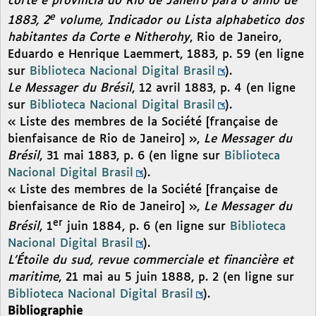
corte e provincia do Rio de Janeiro para o anno de
e
1883, 2
volume, Indicador ou Lista alphabetico dos
habitantes da Corte e Nitherohy
, Rio de Janeiro,
Eduardo e Henrique Laemmert, 1883, p. 59 (en ligne
sur
Biblioteca Nacional Digital Brasil
).
Le Messager du Brésil
, 12 avril 1883, p. 4 (en ligne
sur
Biblioteca Nacional Digital Brasil
).
« Liste des membres de la Société [française de
bienfaisance de Rio de Janeiro] »,
Le Messager du
Brésil
, 31 mai 1883, p. 6 (en ligne sur
Biblioteca
Nacional Digital Brasil
).
« Liste des membres de la Société [française de
bienfaisance de Rio de Janeiro] »,
Le Messager du
er
Brésil
, 1
juin 1884, p. 6 (en ligne sur
Biblioteca
Nacional Digital Brasil
).
L’Étoile du sud, revue commerciale et financière et
maritime
, 21 mai au 5 juin 1888, p. 2 (en ligne sur
Biblioteca Nacional Digital Brasil
).
Bibliographie