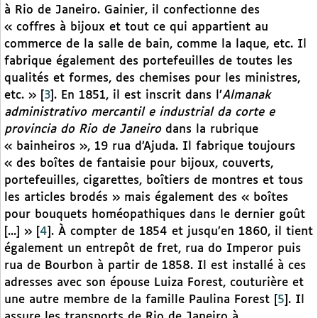
à Rio de Janeiro. Gainier, il confectionne des
« coffres à bijoux et tout ce qui appartient au
commerce de la salle de bain, comme la laque, etc. Il
fabrique également des portefeuilles de toutes les
qualités et formes, des chemises pour les ministres,
etc. »
[
3
]
. En 1851, il est inscrit dans l’
Almanak
administrativo mercantil e industrial da corte e
provincia do Rio de Janeiro
dans la rubrique
« bainheiros », 19 rua d’Ajuda. Il fabrique toujours
« des boîtes de fantaisie pour bijoux, couverts,
portefeuilles, cigarettes, boîtiers de montres et tous
les articles brodés » mais également des « boîtes
pour bouquets homéopathiques dans le dernier goût
[...] »
[
4
]
. À compter de 1854 et jusqu’en 1860, il tient
également un entrepôt de fret, rua do Imperor puis
rua de Bourbon à partir de 1858. Il est installé à ces
adresses avec son épouse Luiza Forest, couturière et
une autre membre de la famille Paulina Forest
[
5
]
. Il
assure les transports de Rio de Janeiro à