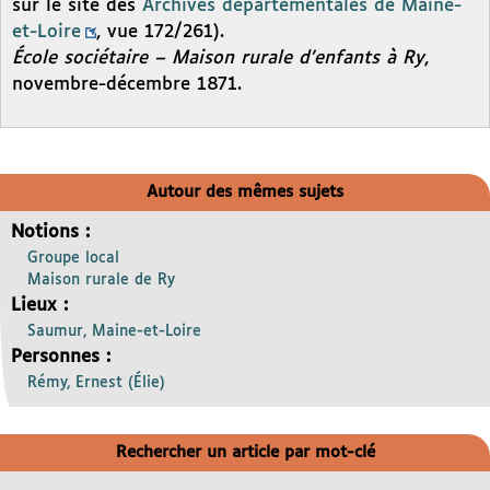
sur le site des
Archives départementales de Maine-
et-Loire
, vue 172/261).
École sociétaire – Maison rurale d’enfants à Ry
,
novembre-décembre 1871.
Autour des mêmes sujets
Notions :
Groupe local
Maison rurale de Ry
Lieux :
Saumur, Maine-et-Loire
Personnes :
Rémy, Ernest (Élie)
Rechercher un article par mot-clé