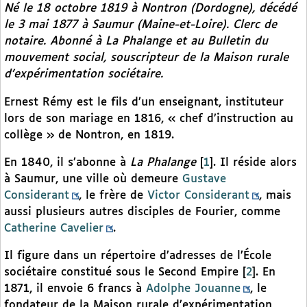
Né le 18 octobre 1819 à Nontron (Dordogne), décédé
le 3 mai 1877 à Saumur (Maine-et-Loire). Clerc de
notaire. Abonné à
La Phalange
et au
Bulletin du
mouvement social
, souscripteur de la Maison rurale
d’expérimentation sociétaire.
Ernest Rémy est le fils d’un enseignant, instituteur
lors de son mariage en 1816, « chef d’instruction au
collège » de Nontron, en 1819.
En 1840, il s’abonne à
La Phalange
[
1
]
. Il réside alors
à Saumur, une ville où demeure
Gustave
Considerant
, le frère de
Victor Considerant
, mais
aussi plusieurs autres disciples de Fourier, comme
Catherine Cavelier
.
Il figure dans un répertoire d’adresses de l’École
sociétaire constitué sous le Second Empire
[
2
]
. En
1871, il envoie 6 francs à
Adolphe Jouanne
, le
fondateur de la Maison rurale d’expérimentation