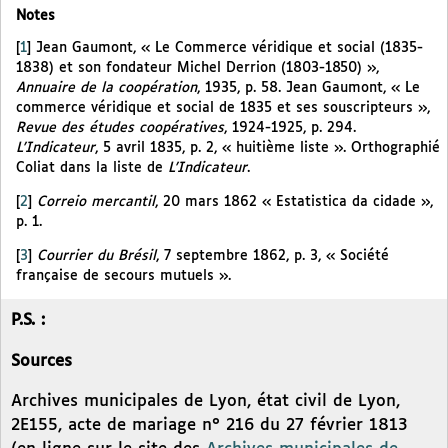
Notes
[
1
]
Jean Gaumont, « Le Commerce véridique et social (1835-
1838) et son fondateur Michel Derrion (1803-1850) »,
Annuaire de la coopération
, 1935, p. 58. Jean Gaumont, « Le
commerce véridique et social de 1835 et ses souscripteurs »,
Revue des études coopératives
, 1924-1925, p. 294.
L’Indicateur
, 5 avril 1835, p. 2, « huitième liste ». Orthographié
Coliat dans la liste de
L’Indicateur
.
[
2
]
Correio mercantil
, 20 mars 1862 « Estatistica da cidade »,
p. 1.
[
3
]
Courrier du Brésil
, 7 septembre 1862, p. 3, « Société
française de secours mutuels ».
P.S. :
Sources
Archives municipales de Lyon, état civil de Lyon,
2E155, acte de mariage n° 216 du 27 février 1813