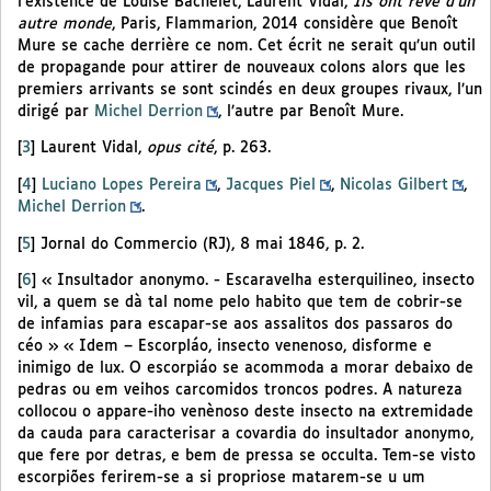
l’existence de Louise Bachelet, Laurent Vidal,
Ils ont rêvé d’un
autre monde
, Paris, Flammarion, 2014 considère que Benoît
Mure se cache derrière ce nom. Cet écrit ne serait qu’un outil
de propagande pour attirer de nouveaux colons alors que les
premiers arrivants se sont scindés en deux groupes rivaux, l’un
dirigé par
Michel Derrion
, l’autre par Benoît Mure.
[
3
]
Laurent Vidal,
opus cité
, p. 263.
[
4
]
Luciano Lopes Pereira
,
Jacques Piel
,
Nicolas Gilbert
,
Michel Derrion
.
[
5
]
Jornal do Commercio (RJ), 8 mai 1846, p. 2.
[
6
]
« Insultador anonymo. - Escaravelha esterquilineo, insecto
vil, a quem se dà tal nome pelo habito que tem de cobrir-se
de infamias para escapar-se aos assalitos dos passaros do
céo » « Idem – Escorpláo, insecto venenoso, disforme e
inimigo de lux. O escorpiáo se acommoda a morar debaixo de
pedras ou em veihos carcomidos troncos podres. A natureza
collocou o appare-iho venènoso deste insecto na extremidade
da cauda para caracterisar a covardia do insultador anonymo,
que fere por detras, e bem de pressa se occulta. Tem-se visto
escorpiões ferirem-se a si propriose matarem-se u um