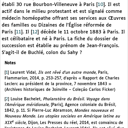
établi 30 rue Bourbon-Villeneuve à Paris
[
10
]
. Il est
actif dans le milieu protestant et est signalé comme
médecin homéopathe offrant ses services aux Œuvres
des familles ou Dizaines de l’Église réformée de
Paris
[
11
]
. Il
[
12
]
décède le 11 octobre 1883 à Paris. Il
est célibataire et né à Paris. La fiche du dossier de
succession est établie au prénom de Jean-François.
S’agit-il de Buchlé, colon du Sahy ?
Notes
[
1
]
Laurent Vidal,
Ils ont rêvé d’un autre monde
, Paris,
Flammarion, 2014, p. 253-257, d’après « Rapport de Charles
Leclerc au président de la province, 7 novembre 1843 »
(Archives historiques de Joinville – Coleçáo Carlos Ficker)
[
2
]
Louise Bachelet,
Phalanstère du Brésil. Voyage dans
l’Amérique méridionale
, [Paris], Agence coloniale du Brésil,
1842, p. 11. Si Pierre-Luc Abramson,
Mondes nouveaux et
Nouveau Monde. Les utopies sociales en Amérique latine au
e
XIX
siècle
, Dijon, Les Presses du réel, 2014, est convaincu de