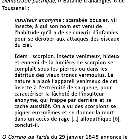
Démocratie pacifique
, « Bataille d’analogies » de
Toussenel :
insulteur anonyme
: scarabée bousier, vil
insecte, à qui son nom est venu de
l’habitude qu’il a de se couvrir d’infamies
pour se dérober aux attaques des oiseaux
du ciel.
Idem : scorpion, insecte venimeux, hideux
et ennemi de la lumière. Le scorpion se
complaît sous les pierres ou dans les
détritus des vieux troncs vermoulus. La
nature a placé l’appareil venimeux de cet
insecte à l’extrémité de sa queue, pour
caractériser la lâcheté de l’insulteur
anonyme, qui frappe par derrière et se
cache aussitôt. On a vu des scorpions se
piquer eux-mêmes et se donner la mort
dans un accès de rage [...] allopathique
[
6
]
,
conclut-il.
O Correio da Tarde
du 29 janvier 1848 annonce le