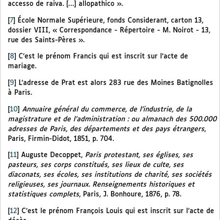
accesso de raiva. […] allopathico ».
[
7
]
École Normale Supérieure, fonds Considerant, carton 13,
dossier VIII, « Correspondance - Répertoire - M. Noirot - 13,
rue des Saints-Pères ».
[
8
]
C’est le prénom Francis qui est inscrit sur l’acte de
mariage.
[
9
]
L’adresse de Prat est alors 283 rue des Moines Batignolles
à Paris.
[
10
]
Annuaire général du commerce, de l’industrie, de la
magistrature et de l’administration : ou almanach des 500.000
adresses de Paris, des départements et des pays étrangers
,
Paris, Firmin-Didot, 1851, p. 704.
[
11
]
Auguste Decoppet,
Paris protestant, ses églises, ses
pasteurs, ses corps constitués, ses lieux de culte, ses
diaconats, ses écoles, ses institutions de charité, ses sociétés
religieuses, ses journaux. Renseignements historiques et
statistiques complets
, Paris, J. Bonhoure, 1876, p. 78.
[
12
]
C’est le prénom François Louis qui est inscrit sur l’acte de