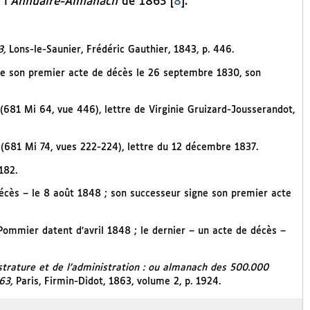
l’
Annuaire-Almanach
de 1863
[
8
]
.
3,
Lons-le-Saunier, Frédéric Gauthier, 1843, p. 446.
igne son premier acte de décès le 26 septembre 1830, son
(681 Mi 64, vue 446), lettre de Virginie Gruizard-Jousserandot,
 (681 Mi 74, vues 222-224), lettre du 12 décembre 1837.
 182.
décès – le 8 août 1848 ; son successeur signe son premier acte
e Pommier datent d’avril 1848 ; le dernier – un acte de décès –
trature et de l’administration : ou almanach des 500.000
863,
Paris, Firmin-Didot, 1863, volume 2, p. 1924.