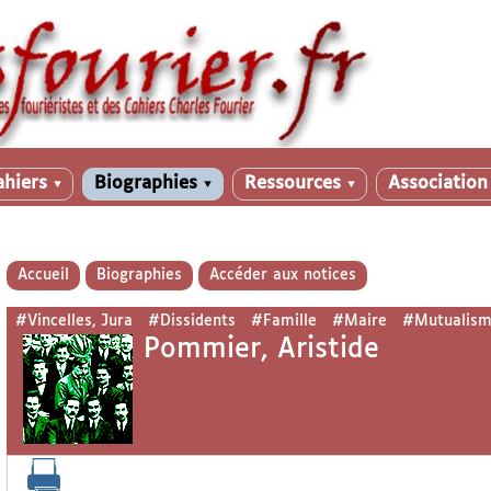
ahiers
Biographies
Ressources
Associatio
▼
▼
▼
Accueil
Biographies
Accéder aux notices
#Vincelles, Jura
#Dissidents
#Famille
#Maire
#Mutualis
Pommier, Aristide