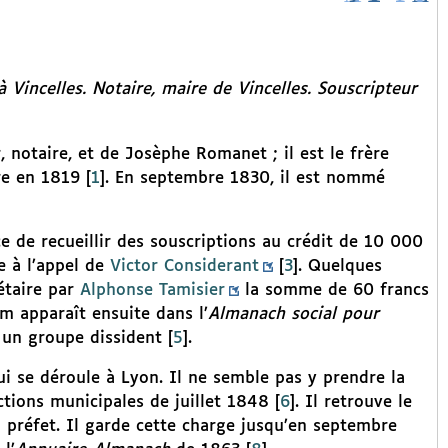
 Vincelles. Notaire, maire de Vincelles. Souscripteur
 notaire, et de Josèphe Romanet ; il est le frère
re en 1819
[
1
]
. En septembre 1830, il est nommé
rce de recueillir des souscriptions au crédit de 10 000
e à l’appel de
Victor Considerant
[
3
]
. Quelques
iétaire par
Alphonse Tamisier
la somme de 60 francs
m apparaît ensuite dans l’
Almanach social pour
 un groupe dissident
[
5
]
.
ui se déroule à Lyon. Il ne semble pas y prendre la
ctions municipales de juillet 1848
[
6
]
. Il retrouve le
préfet. Il garde cette charge jusqu’en septembre