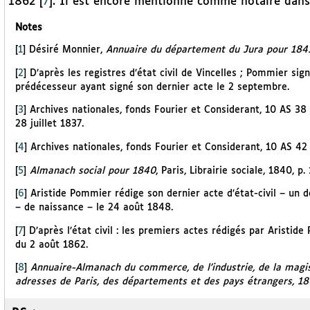
1862
[
7
]
. Il est encore mentionné comme notaire dans 
Notes
[
1
]
Désiré Monnier,
Annuaire du département du Jura pour 184
[
2
]
D’après les registres d’état civil de Vincelles ; Pommier s
prédécesseur ayant signé son dernier acte le 2 septembre.
[
3
]
Archives nationales, fonds Fourier et Considerant, 10 AS 38 
28 juillet 1837.
[
4
]
Archives nationales, fonds Fourier et Considerant, 10 AS 42
[
5
]
Almanach social pour 1840
, Paris, Librairie sociale, 1840, p.
[
6
]
Aristide Pommier rédige son dernier acte d’état-civil – un 
– de naissance – le 24 août 1848.
[
7
]
D’après l’état civil : les premiers actes rédigés par Aristid
du 2 août 1862.
[
8
]
Annuaire-Almanach du commerce, de l’industrie, de la magis
adresses de Paris, des départements et des pays étrangers, 1