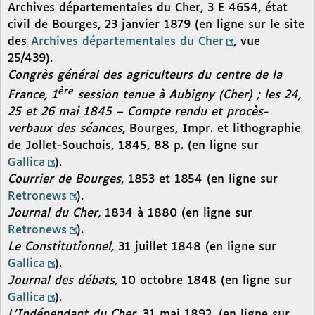
Archives départementales du Cher, 3 E 4654, état
civil de Bourges, 23 janvier 1879 (en ligne sur le site
des
Archives départementales du Cher
, vue
25/439).
Congrès général des agriculteurs du centre de la
ère
France, 1
session tenue à Aubigny (Cher) ; les 24,
25 et 26 mai 1845 – Compte rendu et procès-
verbaux des séances
, Bourges, Impr. et lithographie
de Jollet-Souchois, 1845, 88 p. (en ligne sur
Gallica
).
Courrier de Bourges
, 1853 et 1854 (en ligne sur
Retronews
).
Journal du Cher,
1834 à 1880 (en ligne sur
Retronews
).
Le Constitutionnel,
31 juillet 1848 (en ligne sur
Gallica
).
Journal des débats,
10 octobre 1848 (en ligne sur
Gallica
).
L’Indépendant du Cher
, 31 mai 1892, (en ligne sur