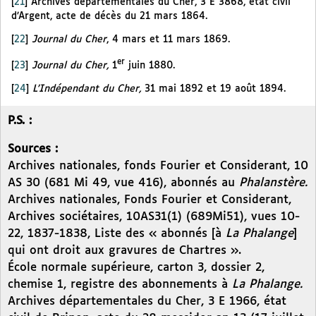
[
21
]
Archives départementales du Cher, 3 E 3868, état civil
d’Argent, acte de décès du 21 mars 1864.
[
22
]
Journal du Cher
, 4 mars et 11 mars 1869.
er
[
23
]
Journal du Cher,
1
juin 1880.
[
24
]
L’Indépendant du Cher,
31 mai 1892 et 19 août 1894.
P.S. :
Sources :
Archives nationales, fonds Fourier et Considerant, 10
AS 30 (681 Mi 49, vue 416), abonnés au
Phalanstère.
Archives nationales, Fonds Fourier et Considerant,
Archives sociétaires, 10AS31(1) (689Mi51), vues 10-
22, 1837-1838, Liste des « abonnés [à
La Phalange
]
qui ont droit aux gravures de Chartres ».
École normale supérieure, carton 3, dossier 2,
chemise 1, registre des abonnements à
La Phalange.
Archives départementales du Cher, 3 E 1966, état