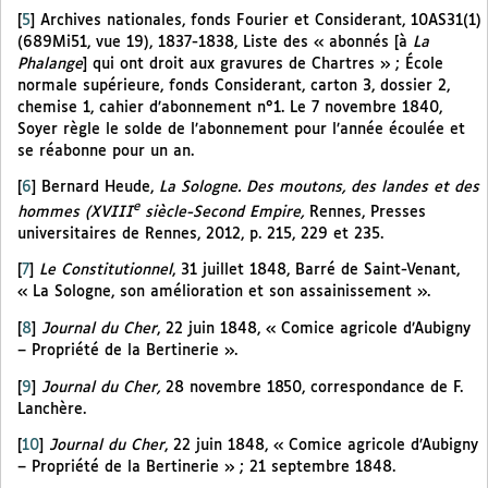
[
5
]
Archives nationales, fonds Fourier et Considerant, 10AS31(1)
(689Mi51, vue 19), 1837-1838, Liste des « abonnés [à
La
Phalange
] qui ont droit aux gravures de Chartres » ; École
normale supérieure, fonds Considerant, carton 3, dossier 2,
chemise 1, cahier d’abonnement n°1. Le 7 novembre 1840,
Soyer règle le solde de l’abonnement pour l’année écoulée et
se réabonne pour un an.
[
6
]
Bernard Heude,
La Sologne. Des moutons, des landes et des
e
hommes (XVIII
siècle-Second Empire,
Rennes, Presses
universitaires de Rennes, 2012, p. 215, 229 et 235.
[
7
]
Le Constitutionnel
, 31 juillet 1848, Barré de Saint-Venant,
« La Sologne, son amélioration et son assainissement ».
[
8
]
Journal du Cher
, 22 juin 1848, « Comice agricole d’Aubigny
– Propriété de la Bertinerie ».
[
9
]
Journal du Cher,
28 novembre 1850, correspondance de F.
Lanchère.
[
10
]
Journal du Cher
, 22 juin 1848, « Comice agricole d’Aubigny
– Propriété de la Bertinerie » ; 21 septembre 1848.