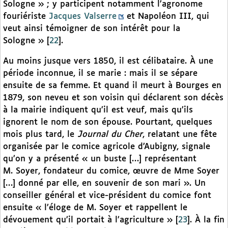
Sologne » ; y participent notamment l’agronome
fouriériste
Jacques Valserre
et Napoléon III, qui
veut ainsi témoigner de son intérêt pour la
Sologne »
[
22
]
.
Au moins jusque vers 1850, il est célibataire. À une
période inconnue, il se marie : mais il se sépare
ensuite de sa femme. Et quand il meurt à Bourges en
1879, son neveu et son voisin qui déclarent son décès
à la mairie indiquent qu’il est veuf, mais qu’ils
ignorent le nom de son épouse. Pourtant, quelques
mois plus tard, le
Journal du Cher
, relatant une fête
organisée par le comice agricole d’Aubigny, signale
qu’on y a présenté « un buste […] représentant
M. Soyer, fondateur du comice, œuvre de Mme Soyer
[…] donné par elle, en souvenir de son mari ». Un
conseiller général et vice-président du comice font
ensuite « l’éloge de M. Soyer et rappellent le
dévouement qu’il portait à l’agriculture »
[
23
]
. À la fin