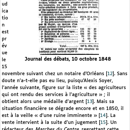
ud
ica
tio
n
est
pr
év
ue
Journal des débats, 10 octobre 1848
le
15
novembre suivant chez un notaire d’Orléans
[
12
]
. Sans
doute n’a-t-elle pas eu lieu, puisqu’Alexis Soyer,
l’année suivante, figure sur la liste « des agriculteurs
qui ont rendu des services à l’agriculture » ; il
obtient alors une médaille d’argent
[
13
]
. Mais sa
situation financière se dégrade encore et en 1850, il
est à la veille « d’une ruine imminente »
[
14
]
. La
vente intervient à la suite d’un jugement
[
15
]
. Un
rédacteur des
Marches du Centre,
regrettant cette