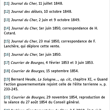
[
11
]
Journal du Cher,
11 juillet 1848.
[
12
]
Journal des débats,
10 octobre 1848.
[
13
]
Journal du Cher
, 2 juin et 9 octobre 1849.
[
14
]
Journal du Cher,
1er juin 1850, correspondance de H.
Cotard.
[
15
]
Journal du Cher,
23 mai 1850, correspondance de F.
Lanchère, qui déplore cette vente.
[
16
]
Journal du Cher,
1er juin 1850.
[
17
]
Courrier de Bourges
, 4 février 1853 et 3 juin 1853.
[
18
]
Courrier de Bourges
, 15 septembre 1854.
[
19
]
Bernard Heude,
La Sologne…, op. cit.,
chapitre XI, « Quand
l’action gouvernementale rejoint celle de l’élite terrienne », p.
233-245.
[
20
]
Courrier de Bourges
, 29 novembre 1854, reproduction de
la séance du 27 août 1854 du Conseil général.