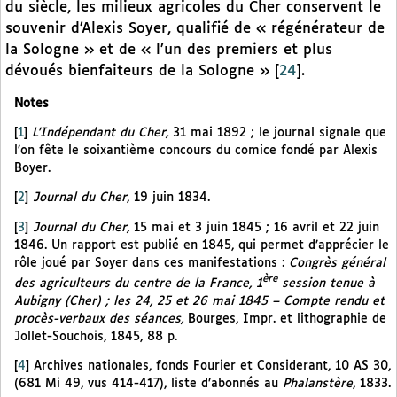
du siècle, les milieux agricoles du Cher conservent le
souvenir d’Alexis Soyer, qualifié de « régénérateur de
la Sologne » et de « l’un des premiers et plus
dévoués bienfaiteurs de la Sologne »
[
24
]
.
Notes
[
1
]
L’Indépendant du Cher,
31 mai 1892 ; le journal signale que
l’on fête le soixantième concours du comice fondé par Alexis
Boyer.
[
2
]
Journal du Cher
, 19 juin 1834.
[
3
]
Journal du Cher,
15 mai et 3 juin 1845 ; 16 avril et 22 juin
1846. Un rapport est publié en 1845, qui permet d’apprécier le
rôle joué par Soyer dans ces manifestations :
Congrès général
ère
des agriculteurs du centre de la France, 1
session tenue à
Aubigny (Cher) ; les 24, 25 et 26 mai 1845 – Compte rendu et
procès-verbaux des séances,
Bourges, Impr. et lithographie de
Jollet-Souchois, 1845, 88 p.
[
4
]
Archives nationales, fonds Fourier et Considerant, 10 AS 30,
(681 Mi 49, vus 414-417), liste d’abonnés au
Phalanstère
, 1833.