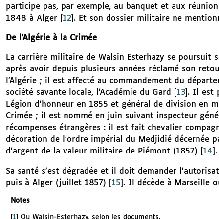
participe pas, par exemple, au banquet et aux réunions
1848 à Alger
[
12
]
. Et son dossier militaire ne mention
De l’Algérie à la Crimée
La carrière militaire de Walsin Esterhazy se poursuit
après avoir depuis plusieurs années réclamé son retou
l’Algérie ; il est affecté au commandement du départe
société savante locale, l’Académie du Gard
[
13
]
. Il es
Légion d’honneur en 1855 et général de division en ma
Crimée ; il est nommé en juin suivant inspecteur généra
récompenses étrangères : il est fait chevalier compagno
décoration de l’ordre impérial du Medjidié décernée pa
d’argent de la valeur militaire de Piémont (1857)
[
14
]
.
Sa santé s’est dégradée et il doit demander l’autorisa
puis à Alger (juillet 1857)
[
15
]
. Il décède à Marseille 
Notes
[
1
]
Ou Walsin-Esterhazy, selon les documents.