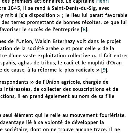
e des premiers actionnaires. Le capitaine
Henri
re 1845, il se rend à Saint-Denis-du-Sig, avec
mit à [s]a disposition » ; le lieu lui paraît favorable
és des terres promettant de bonnes récoltes, ce que lui
voriser le succès de l’entreprise
[
8
]
.
nes de l’Union, Walsin Esterhazy voit dans le projet
ation de la société arabe » et pour celle « de la
re d’une vaste exploitation collective ». Il fait entrer
 spahis, aghas de tribus, le cadi et le muphti d’Oran
e de cause, à la réforme la plus radicale »
[
9
]
.
rrespondants » de l’Union agricole, chargés de
 intéressées, de collecter des souscriptions et de
actions, il en prend également au nom de sa fille
le seul élément qui le relie au mouvement fouriériste.
t davantage lié à sa volonté de développer la
 sociétaire, dont on ne trouve aucune trace. Il ne