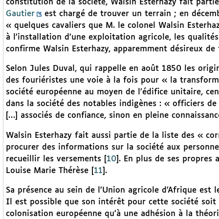
constitution de la société, Walsin Esterhazy fait parti
Gautier
est chargé de trouver un terrain ; en décemb
« quelques cavaliers que M. le colonel Walsin Esterhazy 
à l’installation d’une exploitation agricole, les qualit
confirme Walsin Esterhazy, apparemment désireux de fa
Selon Jules Duval, qui rappelle en août 1850 les origi
des fouriéristes une voie à la fois pour « la transform
société européenne au moyen de l’édifice unitaire, cent
dans la société des notables indigènes : « officiers de
[…] associés de confiance, sinon en pleine connaissanc
Walsin Esterhazy fait aussi partie de la liste des « co
procurer des informations sur la société aux personnes
recueillir les versements
[
10
]
. En plus de ses propres 
Louise Marie Thérèse
[
11
]
.
Sa présence au sein de l’Union agricole d’Afrique est 
Il est possible que son intérêt pour cette société soi
colonisation européenne qu’à une adhésion à la théorie