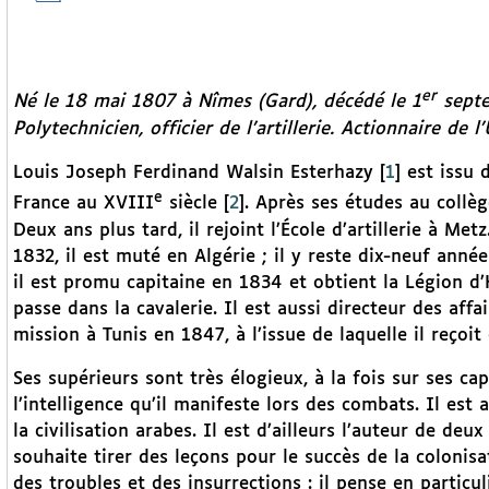
er
Né le 18 mai 1807 à Nîmes (Gard), décédé le 1
septe
Polytechnicien, officier de l’artillerie. Actionnaire de l
Louis Joseph Ferdinand Walsin Esterhazy
[
1
]
est issu d
e
France au XVIII
siècle
[
2
]
. Après ses études au collèg
Deux ans plus tard, il rejoint l’École d’artillerie à Me
1832, il est muté en Algérie ; il y reste dix-neuf années
il est promu capitaine en 1834 et obtient la Légion d
passe dans la cavalerie. Il est aussi directeur des affa
mission à Tunis en 1847, à l’issue de laquelle il reçoi
Ses supérieurs sont très élogieux, à la fois sur ses 
l’intelligence qu’il manifeste lors des combats. Il est
la civilisation arabes. Il est d’ailleurs l’auteur de deux
souhaite tirer des leçons pour le succès de la colonisa
des troubles et des insurrections : il pense en particu