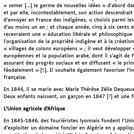
« semer […] le germe de nouvelles idées » d’abord dans
et par elle, incontestablement, son action descendrait 
d’envoyer en France des indigènes, « choisis parmi les
d’au moins un an ; et chaque année, cinq à six cents 
recevraient une « éducation libérale et philosophique
l’organisation de la propriété indigène et à la créatio
« villages de colons européens » ; il veut développer «
européennes et la population arabe, dont il s’agit de
assurant des progrès sociaux et en diffusant « le princ
féodalement »
[
5
]
. Il souhaite également favoriser l’
française.
En 1846, il se marie avec Marie Thérèse Zélie Dequeux 
Deux enfants naissent, un garçon en 1847
[
7
]
et une fi
L’Union agricole d’Afrique
En 1845-1846, des fouriéristes lyonnais fondent l’Unio
d’exploiter un domaine foncier en Algérie en y appliqu