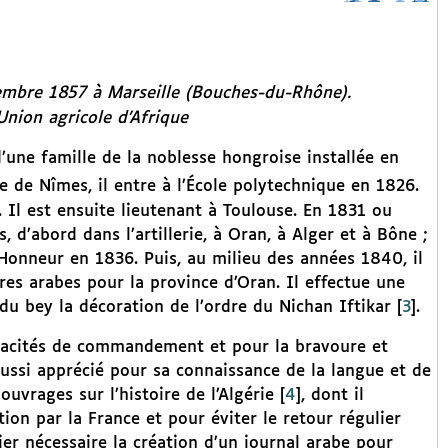
mbre 1857 à Marseille (Bouches-du-Rhône).
’Union agricole d’Afrique
’une famille de la noblesse hongroise installée en
e de Nîmes, il entre à l’École polytechnique en 1826.
tz. Il est ensuite lieutenant à Toulouse. En 1831 ou
, d’abord dans l’artillerie, à Oran, à Alger et à Bône ;
’Honneur en 1836. Puis, au milieu des années 1840, il
ires arabes pour la province d’Oran. Il effectue une
t du bey la décoration de l’ordre du Nichan Iftikar
[
3
]
.
capacités de commandement et pour la bravoure et
 aussi apprécié pour sa connaissance de la langue et de
 ouvrages sur l’histoire de l’Algérie
[
4
]
, dont il
tion par la France et pour éviter le retour régulier
lier nécessaire la création d’un journal arabe pour