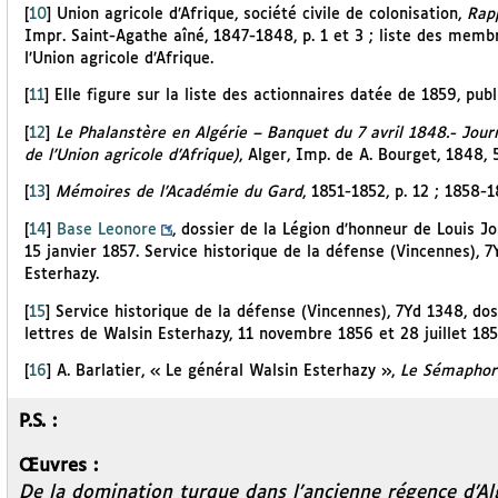
[
10
]
Union agricole d’Afrique, société civile de colonisation,
Rapp
Impr. Saint-Agathe aîné, 1847-1848, p. 1 et 3 ; liste des membr
l’Union agricole d’Afrique.
[
11
]
Elle figure sur la liste des actionnaires datée de 1859, pub
[
12
]
Le Phalanstère en Algérie – Banquet du 7 avril 1848.- Journé
de l’Union agricole d’Afrique)
, Alger, Imp. de A. Bourget, 1848, 
[
13
]
Mémoires de l’Académie du Gard
, 1851-1852, p. 12 ; 1858-1
[
14
]
Base Leonore
, dossier de la Légion d’honneur de Louis J
15 janvier 1857. Service historique de la défense (Vincennes), 7
Esterhazy.
[
15
]
Service historique de la défense (Vincennes), 7Yd 1348, dos
lettres de Walsin Esterhazy, 11 novembre 1856 et 28 juillet 185
[
16
]
A. Barlatier, « Le général Walsin Esterhazy »,
Le Sémaphore
P.S. :
Œuvres :
De la domination turque dans l’ancienne régence d’Al