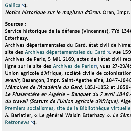
Gallica
).
Notice historique sur le maghzen d’Oran,
Oran, Impr. 
Sources :
Service historique de la défense (Vincennes), 7Yd 134
Esterhazy.
Archives départementales du Gard, état civil de Nîmes
site des
Archives départementales du Gard
, vue 159
Archives de Paris, 5 Mi1 2169, actes de l’état civil r
ligne sur le site des
Archives de Paris
, vues 27-29/49
Union agricole d’Afrique, société civile de colonisatio
avenir,
Besançon, Impr. Saint-Agathe aîné, 1847-1848
Mémoires de l’Académie du Gard,
1851-1852 et 1858-
Le Phalanstère en Algérie – Banquet du 7 avril 1848.-
du travail (Statuts de l’Union agricole d’Afrique)
, Alg
Premiers socialismes, site de la Bibliothèque virtuelle
A. Barlatier, « Le général Walsin Esterhazy »,
Le Séma
Retronews
).