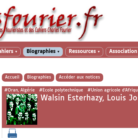
ahiers
Biographies
Ressources
Associatio
▼
▼
▼
Accueil
Biographies
Accéder aux notices
#Oran, Algérie
#Ecole polytechnique
#Union agricole d’Afriqu
Walsin Esterhazy, Louis J