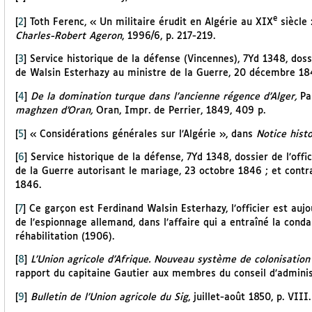
e
[
2
]
Toth Ferenc, « Un militaire érudit en Algérie au XIX
siècle 
Charles-Robert Ageron
, 1996/6, p. 217-219.
[
3
]
Service historique de la défense (Vincennes), 7Yd 1348, dossi
de Walsin Esterhazy au ministre de la Guerre, 20 décembre 184
[
4
]
De la domination turque dans l’ancienne régence d’Alger,
Pa
maghzen d’Oran,
Oran, Impr. de Perrier, 1849, 409 p.
[
5
]
« Considérations générales sur l’Algérie », dans
Notice histori
[
6
]
Service historique de la défense, 7Yd 1348, dossier de l’off
de la Guerre autorisant le mariage, 23 octobre 1846 ; et cont
1846.
[
7
]
Ce garçon est Ferdinand Walsin Esterhazy, l’officier est au
de l’espionnage allemand, dans l’affaire qui a entraîné la con
réhabilitation (1906).
[
8
]
L’Union agricole d’Afrique. Nouveau système de colonisation 
rapport du capitaine Gautier aux membres du conseil d’administr
[
9
]
Bulletin de l’Union agricole du Sig
, juillet-août 1850, p. VIII.