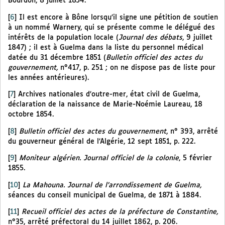
Bourdon, 8 juillet 1854.
[
6
]
Il est encore à Bône lorsqu’il signe une pétition de soutien
à un nommé Warnery, qui se présente comme le délégué des
intérêts de la population locale (
Journal des débats
, 9 juillet
1847) ; il est à Guelma dans la liste du personnel médical
datée du 31 décembre 1851 (
Bulletin officiel des actes du
gouvernement,
n°417, p. 251 ; on ne dispose pas de liste pour
les années antérieures).
[
7
]
Archives nationales d’outre-mer, état civil de Guelma,
déclaration de la naissance de Marie-Noémie Laureau, 18
octobre 1854.
[
8
]
Bulletin officiel des actes du gouvernement
, n° 393, arrêté
du gouverneur général de l’Algérie, 12 sept 1851, p. 222.
[
9
]
Moniteur algérien. Journal officiel de la colonie
, 5 février
1855.
[
10
]
La Mahouna. Journal de l’arrondissement de Guelma,
séances du conseil municipal de Guelma, de 1871 à 1884.
[
11
]
Recueil officiel des actes de la préfecture de Constantine,
n°35, arrêté préfectoral du 14 juillet 1862, p. 206.