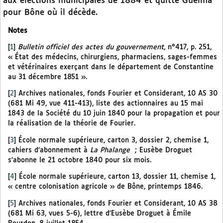
aux élections municipales de 1884 et quitte Guelma
pour Bône où il décède.
Notes
[
1
]
Bulletin officiel des actes du gouvernement,
n°417, p. 251,
« État des médecins, chirurgiens, pharmaciens, sages-femmes
et vétérinaires exerçant dans le département de Constantine
au 31 décembre 1851 ».
[
2
]
Archives nationales, fonds Fourier et Considerant, 10 AS 30
(681 Mi 49, vue 411-413), liste des actionnaires au 15 mai
1843 de la Société du 10 juin 1840 pour la propagation et pour
la réalisation de la théorie de Fourier.
[
3
]
École normale supérieure, carton 3, dossier 2, chemise 1,
cahiers d’abonnement à
La Phalange
; Eusèbe Droguet
s’abonne le 21 octobre 1840 pour six mois.
[
4
]
École normale supérieure, carton 13, dossier 11, chemise 1,
« centre colonisation agricole » de Bône, printemps 1846.
[
5
]
Archives nationales, fonds Fourier et Considerant, 10 AS 38
(681 Mi 63, vues 5-6), lettre d’Eusèbe Droguet à Émile