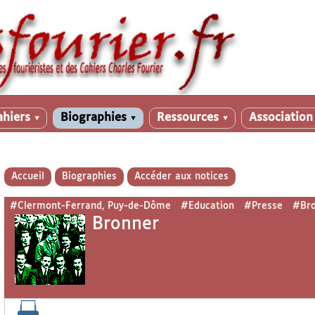
ahiers
Biographies
Ressources
Associatio
▼
▼
▼
Accueil
Biographies
Accéder aux notices
#Clermont-Ferrand, Puy-de-Dôme
#Education
#Presse
#Bro
Bronner