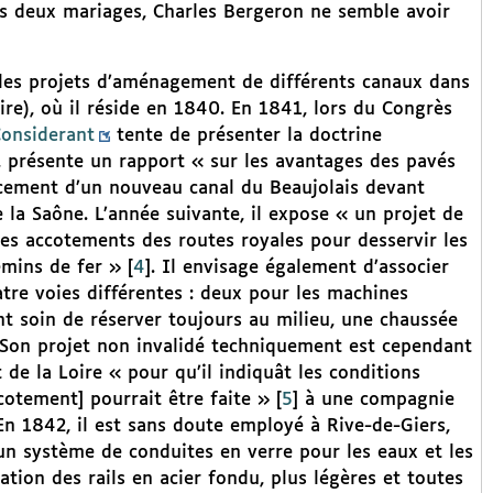
es deux mariages, Charles Bergeron ne semble avoir
 les projets d’aménagement de différents canaux dans
ire), où il réside en 1840. En 1841, lors du Congrès
Considerant
tente de présenter la doctrine
e, présente un rapport « sur les avantages des pavés
ercement d’un nouveau canal du Beaujolais devant
de la Saône. L’année suivante, il expose « un projet de
 les accotements des routes royales pour desservir les
emins de fer »
[
4
]
. Il envisage également d’associer
tre voies différentes : deux pour les machines
nt soin de réserver toujours au milieu, une chaussée
». Son projet non invalidé techniquement est cependant
 de la Loire « pour qu’il indiquât les conditions
cotement] pourrait être faite »
[
5
]
à une compagnie
. En 1842, il est sans doute employé à Rive-de-Giers,
, un système de conduites en verre pour les eaux et les
ation des rails en acier fondu, plus légères et toutes