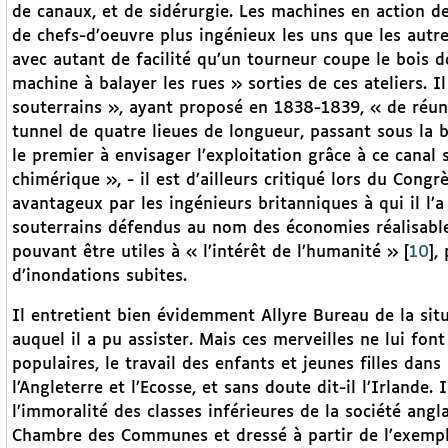
de canaux, et de sidérurgie. Les machines en action d
de chefs-d’oeuvre plus ingénieux les uns que les autres
avec autant de facilité qu’un tourneur coupe le bois do
machine à balayer les rues » sorties de ces ateliers. Il
souterrains », ayant proposé en 1838-1839, « de réunir
tunnel de quatre lieues de longueur, passant sous la bas
le premier à envisager l’exploitation grâce à ce canal 
chimérique », - il est d’ailleurs critiqué lors du Congr
avantageux par les ingénieurs britanniques à qui il l’
souterrains défendus au nom des économies réalisabl
pouvant être utiles à « l’intérêt de l’humanité »
[
10
]
,
d’inondations subites.
Il entretient bien évidemment Allyre Bureau de la sit
auquel il a pu assister. Mais ces merveilles ne lui fon
populaires, le travail des enfants et jeunes filles dan
l’Angleterre et l’Ecosse, et sans doute dit-il l’Irlande
l’immoralité des classes inférieures de la société angl
Chambre des Communes et dressé à partir de l’exempl