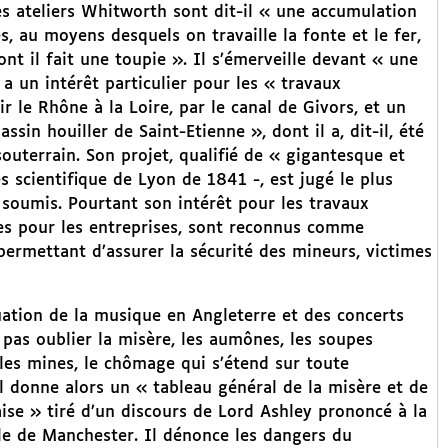
es ateliers Whitworth sont dit-il « une accumulation
, au moyens desquels on travaille la fonte et le fer,
nt il fait une toupie ». Il s’émerveille devant « une
 a un intérêt particulier pour les « travaux
 le Rhône à la Loire, par le canal de Givors, et un
sin houiller de Saint-Etienne », dont il a, dit-il, été
souterrain. Son projet, qualifié de « gigantesque et
ès scientifique de Lyon de 1841 -, est jugé le plus
a soumis. Pourtant son intérêt pour les travaux
es pour les entreprises, sont reconnus comme
 permettant d’assurer la sécurité des mineurs, victimes
uation de la musique en Angleterre et des concerts
t pas oublier la misère, les aumônes, les soupes
s les mines, le chômage qui s’étend sur toute
. Il donne alors un « tableau général de la misère et de
aise » tiré d’un discours de Lord Ashley prononcé à la
e de Manchester. Il dénonce les dangers du