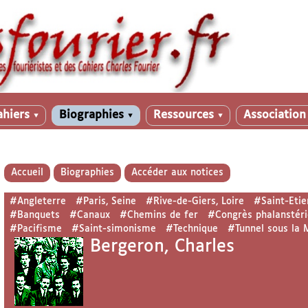
ahiers
Biographies
Ressources
Associatio
▼
▼
▼
Accueil
Biographies
Accéder aux notices
#Angleterre
#Paris, Seine
#Rive-de-Giers, Loire
#Saint-Etie
#Banquets
#Canaux
#Chemins de fer
#Congrès phalanstéri
#Pacifisme
#Saint-simonisme
#Technique
#Tunnel sous la
Bergeron, Charles