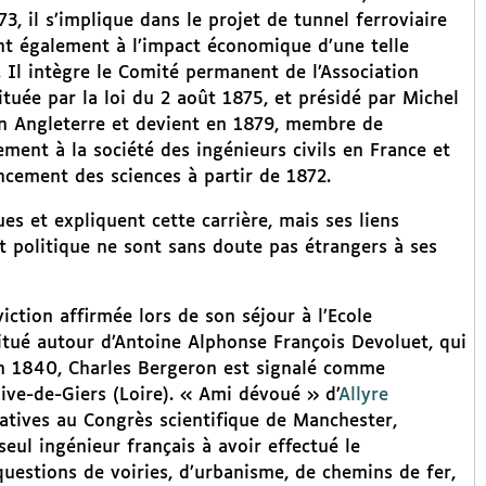
73, il s’implique dans le projet de tunnel ferroviaire
sant également à l’impact économique d’une telle
t. Il intègre le Comité permanent de l’Association
tuée par la loi du 2 août 1875, et présidé par Michel
 en Angleterre et devient en 1879, membre de
ement à la société des ingénieurs civils en France et
ncement des sciences à partir de 1872.
s et expliquent cette carrière, mais ses liens
et politique ne sont sans doute pas étrangers à ses
iction affirmée lors de son séjour à l’Ecole
titué autour d’Antoine Alphonse François Devoluet, qui
en 1840, Charles Bergeron est signalé comme
ve-de-Giers (Loire). « Ami dévoué » d’
Allyre
elatives au Congrès scientifique de Manchester,
e seul ingénieur français à avoir effectué le
uestions de voiries, d’urbanisme, de chemins de fer,