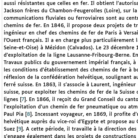
aussi résistantes que celles en fer. Il obtient l’autori
Jackson frères du Chambon-Feugerolles (Loire), sur la
communications fluviales ou ferroviaires sont au centre
chemins de fer. En 1846, il propose deux projets de tr
ingénieur en chef des chemins de fer de Paris à Versai
l’Ouest français. Il a en charge plus particulièrement 
Seine-et-Oise) à Mézidon (Calvados). Le 23 décembre 18
d’exploitation de la ligne Lausanne-Fribourg-Berne. En
Travaux publics du gouvernement impérial français, à 
les conditions d’établissement des chemins de fer à b
réflexion de la confédération helvétique, soulignant a
ferré suisse. En 1863, il s’associe à Laurent, ingénieu
suisse, pour exploiter les chemins de fer de la Suisse 
lignes
[
7
]
. En 1866, il reçoit du Grand Conseil du cant
l’exploitation d’un chemin de fer pneumatique ou atm
Paul Pia
[
8
]
. Incessant voyageur, en 1869, il profite 
helvétique auprès du vice-roi d’Egypte et propose au 
Suez
[
9
]
. A cette période, il travaille à la direction d
s’engage également dans les projets de constructions