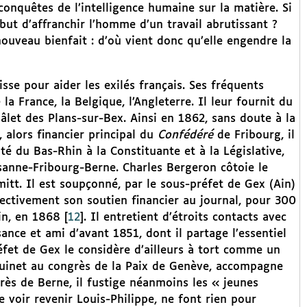
onquêtes de l’intelligence humaine sur la matière. Si
but d’affranchir l’homme d’un travail abrutissant ?
nouveau bienfait : d’où vient donc qu’elle engendre la
isse pour aider les exilés français. Ses fréquents
a France, la Belgique, l’Angleterre. Il leur fournit du
hâlet des Plans-sur-Bex. Ainsi en 1862, sans doute à la
alors financier principal du
Confédéré
de Fribourg, il
é du Bas-Rhin à la Constituante et à la Législative,
sanne-Fribourg-Berne. Charles Bergeron côtoie le
itt. Il est soupçonné, par le sous-préfet de Gex (Ain)
fectivement son soutien financier au journal, pour 300
sin, en 1868
[
12
]
. Il entretient d’étroits contacts avec
nce et ami d’avant 1851, dont il partage l’essentiel
éfet de Gex le considère d’ailleurs à tort comme un
Quinet au congrès de la Paix de Genève, accompagne
rès de Berne, il fustige néanmoins les « jeunes
e voir revenir Louis-Philippe, ne font rien pour