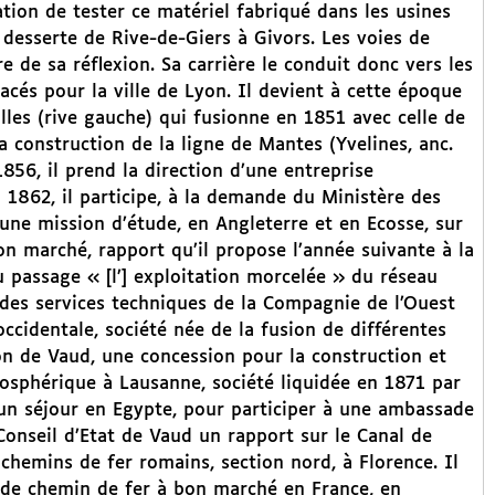
sation de tester ce matériel fabriqué dans les usines
 desserte de Rive-de-Giers à Givors. Les voies de
 de sa réflexion. Sa carrière le conduit donc vers les
acés pour la ville de Lyon. Il devient à cette époque
lles (rive gauche) qui fusionne en 1851 avec celle de
la construction de la ligne de Mantes (Yvelines, anc.
56, il prend la direction d’une entreprise
 1862, il participe, à la demande du Ministère des
une mission d’étude, en Angleterre et en Ecosse, sur
on marché, rapport qu’il propose l’année suivante à la
u passage « [l’] exploitation morcelée » du réseau
r des services techniques de la Compagnie de l’Ouest
occidentale, société née de la fusion de différentes
on de Vaud, une concession pour la construction et
osphérique à Lausanne, société liquidée en 1871 par
d’un séjour en Egypte, pour participer à une ambassade
Conseil d’Etat de Vaud un rapport sur le Canal de
es chemins de fer romains, section nord, à Florence. Il
 de chemin de fer à bon marché en France, en