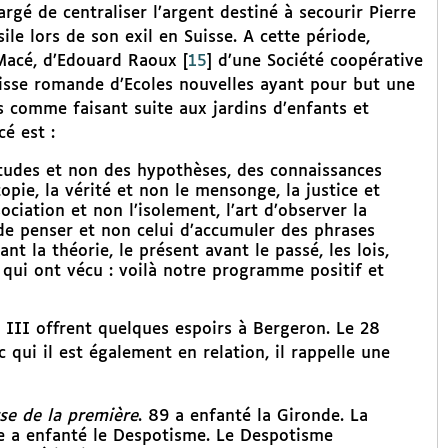
rgé de centraliser l’argent destiné à secourir Pierre
sile lors de son exil en Suisse. A cette période,
 Macé, d’Edouard Raoux
[
15
]
d’une Société coopérative
Suisse romande d’Ecoles nouvelles ayant pour but une
 comme faisant suite aux jardins d’enfants et
cé est :
itudes et non des hypothèses, des connaissances
utopie, la vérité et non le mensonge, la justice et
sociation et non l’isolement, l’art d’observer la
 de penser et non celui d’accumuler des phrases
ant la théorie, le présent avant le passé, les lois,
es qui ont vécu : voilà notre programme positif et
 III offrent quelques espoirs à Bergeron. Le 28
 qui il est également en relation, il rappelle une
se de la première
. 89 a enfanté la Gironde. La
e a enfanté le Despotisme. Le Despotisme