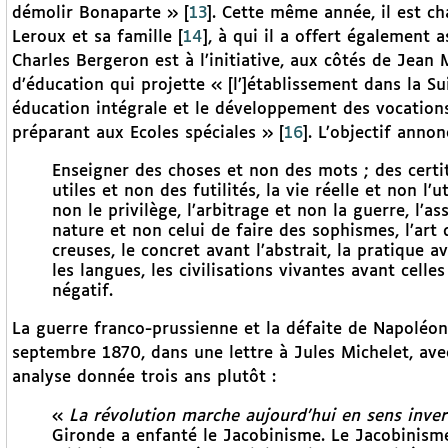
démolir Bonaparte »
[
13
]
. Cette même année, il est cha
Leroux et sa famille
[
14
]
, à qui il a offert également a
Charles Bergeron est à l’initiative, aux côtés de Jean
d’éducation qui projette « [l’]établissement dans la 
éducation intégrale et le développement des vocations
préparant aux Ecoles spéciales »
[
16
]
. L’objectif annon
Enseigner des choses et non des mots ; des cert
utiles et non des futilités, la vie réelle et non l’
non le privilège, l’arbitrage et non la guerre, l’as
nature et non celui de faire des sophismes, l’art
creuses, le concret avant l’abstrait, la pratique av
les langues, les civilisations vivantes avant cell
négatif.
La guerre franco-prussienne et la défaite de Napoléon
septembre 1870, dans une lettre à Jules Michelet, avec
analyse donnée trois ans plutôt :
«
La révolution marche aujourd’hui en sens inver
Gironde a enfanté le Jacobinisme. Le Jacobinism