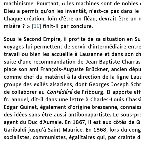
machinisme. Pourtant, « les machines sont de nobles c
Dieu a permis qu’on les inventât, n’est-ce pas dans le 
Chaque création, loin d’être un fléau, devrait être un 
misère ? »
[
11
]
finit-il par conclure.
Sous le Second Empire, il profite de sa situation en Su
voyages lui permettent de servir d’intermédiaire entre l
travail ou bien les accueille à Lausanne et dans son c
suite d’une recommandation de Jean-Baptiste Charras, 
place son ami François-Auguste Brückner, ancien déput
comme chef du matériel à la direction de la ligne Lau
groupe des exilés alsaciens, dont Georges Joseph Schm
de collaborer au
Confédéré
de Fribourg. Il apporte ef
fr. annuel, dit-il dans une lettre à Charles-Louis Chas
Edgar Quinet, également d’origine bressanne, connaissa
des idées sans être aussi antibonapartiste. Le sous-pr
agent du Duc d’Aumale. En 1867, il est aux côtés de 
Garibaldi jusqu’à Saint-Maurice. En 1868, lors du cong
socialistes, communistes, égalitaires qui, par crainte d