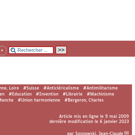
n
▼
nne, Loire
#Suisse
#Anticléricalisme
#Antimilitarisme
en
#Education
#Invention
#Librairie
#Machinisme
 Manche
#Union harmonienne
#Bergeron, Charles
Article mis en ligne le
9 mai 2009
dernière modification le 6 janvier 2023
par
Sosnowski, Jean-Claude