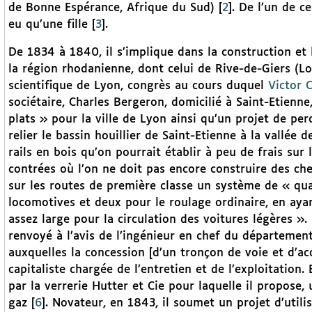
de Bonne Espérance, Afrique du Sud)
[
2
]
. De l’un de c
eu qu’une fille
[
3
]
.
De 1834 à 1840, il s’implique dans la construction et
la région rhodanienne, dont celui de Rive-de-Giers (Lo
scientifique de Lyon, congrès au cours duquel
Victor 
sociétaire, Charles Bergeron, domicilié à Saint-Etienn
plats » pour la ville de Lyon ainsi qu’un projet de p
relier le bassin houillier de Saint-Etienne à la vallée 
rails en bois qu’on pourrait établir à peu de frais sur
contrées où l’on ne doit pas encore construire des ch
sur les routes de première classe un système de « qua
locomotives et deux pour le roulage ordinaire, en aya
assez large pour la circulation des voitures légères 
renvoyé à l’avis de l’ingénieur en chef du département
auxquelles la concession [d’un tronçon de voie et d’ac
capitaliste chargée de l’entretien et de l’exploitation
par la verrerie Hutter et Cie pour laquelle il propose
gaz
[
6
]
. Novateur, en 1843, il soumet un projet d’utilis