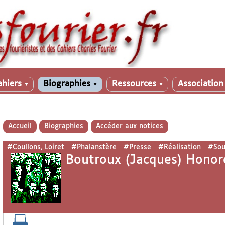
ahiers
Biographies
Ressources
Associatio
▼
▼
▼
Accueil
Biographies
Accéder aux notices
#Coullons, Loiret
#Phalanstère
#Presse
#Réalisation
#Sou
Boutroux (Jacques) Honor