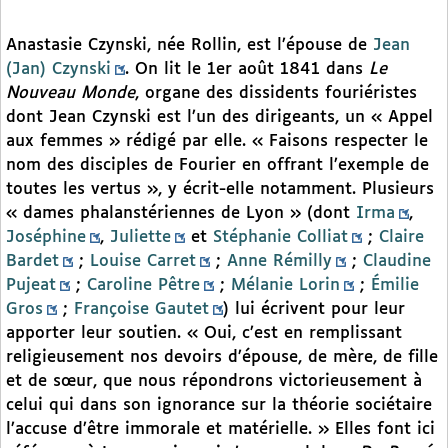
Anastasie Czynski, née Rollin, est l’épouse de
Jean
(Jan) Czynski
. On lit le 1er août 1841 dans
Le
Nouveau Monde
, organe des dissidents fouriéristes
dont Jean Czynski est l’un des dirigeants, un « Appel
aux femmes » rédigé par elle. « Faisons respecter le
nom des disciples de Fourier en offrant l’exemple de
toutes les vertus », y écrit-elle notamment. Plusieurs
« dames phalanstériennes de Lyon » (dont
Irma
,
Joséphine
,
Juliette
et
Stéphanie Colliat
;
Claire
Bardet
;
Louise Carret
;
Anne Rémilly
;
Claudine
Pujeat
;
Caroline Pêtre
;
Mélanie Lorin
;
Émilie
Gros
;
Françoise Gautet
) lui écrivent pour leur
apporter leur soutien. « Oui, c’est en remplissant
religieusement nos devoirs d’épouse, de mère, de fille
et de sœur, que nous répondrons victorieusement à
celui qui dans son ignorance sur la théorie sociétaire
l’accuse d’être immorale et matérielle. » Elles font ici