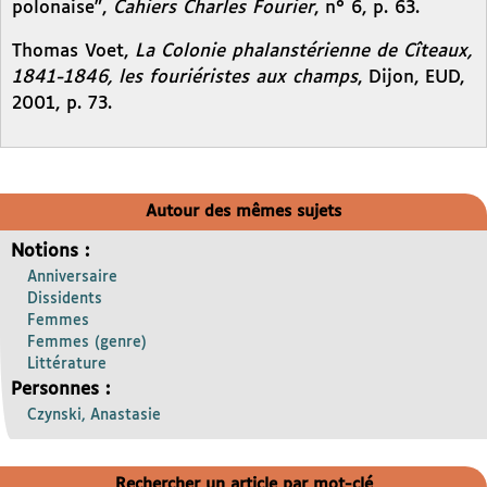
polonaise",
Cahiers Charles Fourier
, n° 6, p. 63.
Thomas Voet,
La Colonie phalanstérienne de Cîteaux,
1841-1846, les fouriéristes aux champs
, Dijon, EUD,
2001, p. 73.
Autour des mêmes sujets
Notions :
Anniversaire
Dissidents
Femmes
Femmes (genre)
Littérature
Personnes :
Czynski, Anastasie
Rechercher un article par mot-clé