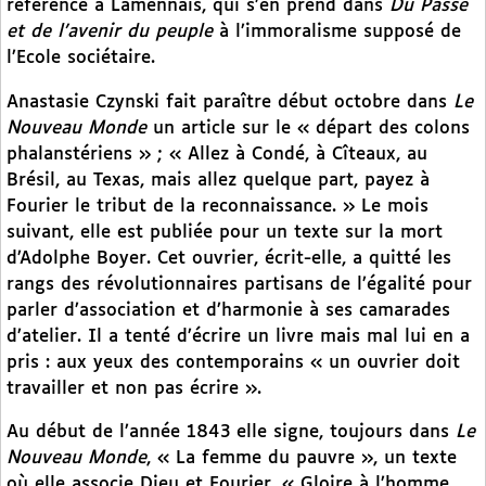
référence à Lamennais, qui s’en prend dans
Du Passé
et de l’avenir du peuple
à l’immoralisme supposé de
l’Ecole sociétaire.
Anastasie Czynski fait paraître début octobre dans
Le
Nouveau Monde
un article sur le « départ des colons
phalanstériens » ; « Allez à Condé, à Cîteaux, au
Brésil, au Texas, mais allez quelque part, payez à
Fourier le tribut de la reconnaissance. » Le mois
suivant, elle est publiée pour un texte sur la mort
d’Adolphe Boyer. Cet ouvrier, écrit-elle, a quitté les
rangs des révolutionnaires partisans de l’égalité pour
parler d’association et d’harmonie à ses camarades
d’atelier. Il a tenté d’écrire un livre mais mal lui en a
pris : aux yeux des contemporains « un ouvrier doit
travailler et non pas écrire ».
Au début de l’année 1843 elle signe, toujours dans
Le
Nouveau Monde
, « La femme du pauvre », un texte
où elle associe Dieu et Fourier. « Gloire à l’homme