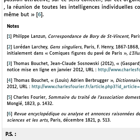
, la réunion de toutes les intelligences individuelles
même but »
[
6
]
.
Notes
[
1
]
Philippe Lanzun,
Correspondance de Bory de St-Vincent
, Par
[
2
]
Lorédan Larchey,
Gens singuliers
, Paris, F. Henry, 1867-1868
initialement dans « Comiques figures du pavé de Paris »,
L’Ill
[
3
]
Thomas Bouchet, Jean-Claude Sosnowski (2012), « (Gaspard)
notice mise en ligne en janvier 2012, URL :
http://www.charlesfo
[
4
]
Thomas Bouchet, « (Louis) Adrien Berbrugger »,
Dictionnair
2012, URL :
http://www.charlesfourier.fr/article.php3?id_article
[
5
]
Charles Fourier,
Sommaire du traité de l’association domesti
Mongié, 1823, p. 1432.
[
6
]
Revue encyclopédique ou analyse et annonces raisonnées des
sciences et les arts
, Paris, décembre 1821, p. 513.
P.S. :