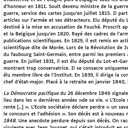
d’honneur en 1811. Soult devenu ministre de la guerre
guerre, service des cartes jusqu’en juillet 1815. Il pa
articles sur l’armée et ses détracteurs. Elu député d
destiné à la mise en accusation de Fouché. Proscrit aprè
et la Belgique jusqu’en 1820. Rayé des cadres de l’armé
publications scientifiques. En 1829, il est remis en ac
scientifique dite de Morée. Lors de la Révolution de Ju
du faubourg Saint-Germain, entre parmi les premiers à 
guerre. En juillet 1831, il est élu député du Lot-et-G
montrant trop conservatrice. Il se consacre uniquement
élu membre libre de l’Institut. En 1839, il dirige la c
chef d’état-major. Placé à la retraite en janvier 1840,
La Démocratie pacifique
du 26 décembre 1846 signale 
lieu dans les « dernières années »de sa vie. « L’Ecole 
rente [...] ». L’Ecole sociétaire déclare perdre « un sa
le concours et l’adhésion ». Son décès est à nouveau 
1848
. Une anecdote perdure depuis son décès. On rac
virulente avec Jean Journet, qui s’était introduit en s