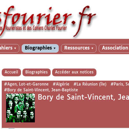
ahiers
Biographies
Ressources
Associatio
▼
▼
▼
Accueil
Biographies
Accéder aux notices
#Agen, Lot-et-Garonne
#Algérie
#La Réunion (île)
#Paris, S
#Bory de Saint-Vincent, Jean-Baptiste
Bory de Saint-Vincent, Je