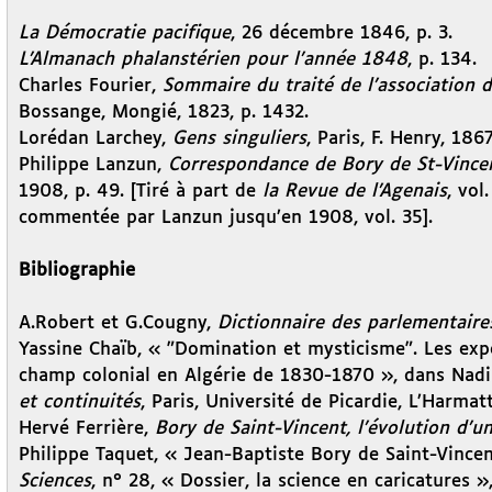
La Démocratie pacifique
, 26 décembre 1846, p. 3.
L’Almanach phalanstérien pour l’année 1848
, p. 134.
Charles Fourier,
Sommaire du traité de l’association d
Bossange, Mongié, 1823, p. 1432.
Lorédan Larchey,
Gens singuliers
, Paris, F. Henry, 186
Philippe Lanzun,
Correspondance de Bory de St-Vince
1908, p. 49. [Tiré à part de
la Revue de l’Agenais
, vol
commentée par Lanzun jusqu’en 1908, vol. 35].
Bibliographie
A.Robert et G.Cougny,
Dictionnaire des parlementaire
Yassine Chaïb, « "Domination et mysticisme". Les expé
champ colonial en Algérie de 1830-1870 », dans Nadir
et continuités
, Paris, Université de Picardie, L’Harmat
Hervé Ferrière,
Bory de Saint-Vincent, l’évolution d’u
Philippe Taquet, « Jean-Baptiste Bory de Saint-Vince
Sciences
, n° 28, « Dossier, la science en caricatures »