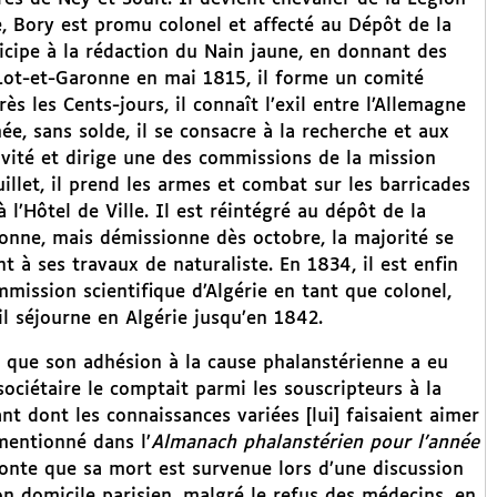
, Bory est promu colonel et affecté au Dépôt de la
rticipe à la rédaction du Nain jaune, en donnant des
u Lot-et-Garonne en mai 1815, il forme un comité
s les Cents-jours, il connaît l’exil entre l’Allemagne
e, sans solde, il se consacre à la recherche et aux
tivité et dirige une des commissions de la mission
illet, il prend les armes et combat sur les barricades
l’Hôtel de Ville. Il est réintégré au dépôt de la
aronne, mais démissionne dès octobre, la majorité se
 à ses travaux de naturaliste. En 1834, il est enfin
ommission scientifique d’Algérie en tant que colonel,
 il séjourne en Algérie jusqu’en 1842.
que son adhésion à la cause phalanstérienne a eu
sociétaire le comptait parmi les souscripteurs à la
vant dont les connaissances variées [lui] faisaient aimer
mentionné dans l’
Almanach phalanstérien pour l’année
onte que sa mort est survenue lors d’une discussion
on domicile parisien, malgré le refus des médecins, en