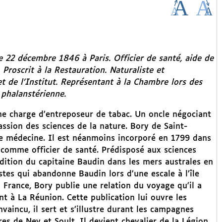
e 22 décembre 1846 à Paris. Officier de santé, aide de
Proscrit à la Restauration. Naturaliste et
 de l’Institut. Représentant à la Chambre lors des
 phalanstérienne.
une charge d’entreposeur de tabac. Un oncle négociant
ssion des sciences de la nature. Bory de Saint-
 de médecine. Il est néanmoins incorporé en 1799 dans
 comme officier de santé. Prédisposé aux sciences
pédition du capitaine Baudin dans les mers australes en
stes qui abandonne Baudin lors d’une escale à l’île
France, Bory publie une relation du voyage qu’il a
ent à La Réunion. Cette publication lui ouvre les
aincu, il sert et s’illustre durant les campagnes
es de Ney et Soult. Il devient chevalier de la Légion