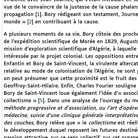
vue de le convaincre de la justesse de la cause phala
propagation
[
1
]
. Bory rédigeant son testament, Journet
monde »
[
2
]
en contribuant à la cause.
A plusieurs moments de sa vie, Bory côtoie des proche
de l’expédition scientifique de Morée en 1829, August
mission d’exploration scientifique d’Algérie, à laquell
intéressée par le projet colonial. Les oppositions ent
Enfantin et Bory de Saint-Vincent, la virulente alter
relative au mode de colonisation de l’Algérie, ne sont
on peut présumer que cette proximité est le fruit des 
Geoffroy-Saint-Hilaire. Enfin, Charles Fourier soulig
Bory de Saint-Vincent loue également l’idée d’« associa
collectisme »
[
5
]
. Dans une analyse de l’ouvrage du 
méthode progressive et d’association, ou l’art d’opére
médecine, suivie d’une clinique générale interprétat
des couches
, Bory relève que « le
collectisme
est réell
le développement duquel reposent les futures destinée
passion attractive, sur ce sens collectif, sur cet organe