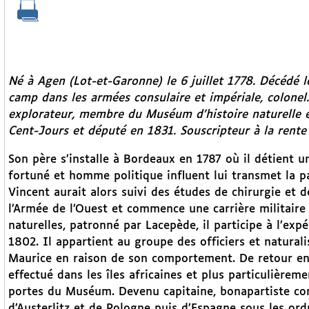
Né à Agen (Lot-et-Garonne) le 6 juillet 1778. Décédé l
camp dans les armées consulaire et impériale, colonel. 
explorateur, membre du Muséum d’histoire naturelle et
Cent-Jours et député en 1831. Souscripteur à la rente
Son père s’installe à Bordeaux en 1787 où il détient 
fortuné et homme politique influent lui transmet la pa
Vincent aurait alors suivi des études de chirurgie et
l’Armée de l’Ouest et commence une carrière militaire
naturelles, patronné par Lacepède, il participe à l’ex
1802. Il appartient au groupe des officiers et naturali
Maurice en raison de son comportement. De retour en 
effectué dans les îles africaines et plus particulièrem
portes du Muséum. Devenu capitaine, bonapartiste conv
d’Austerlitz et de Pologne puis d’Espagne sous les ordr