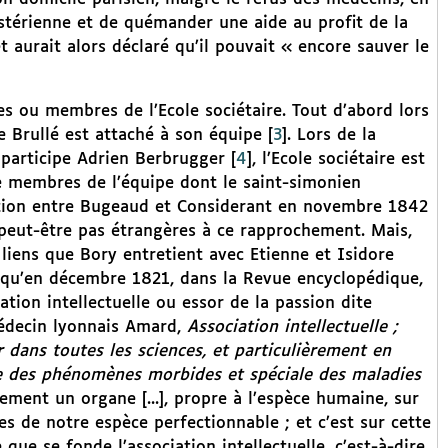
nstérienne et de quémander une aide au profit de la
 aurait alors déclaré qu’il pouvait « encore sauver le
s ou membres de l’Ecole sociétaire. Tout d’abord lors
e Brullé est attaché à son équipe
[
3
]
. Lors de la
e participe Adrien Berbrugger
[
4
]
, l’Ecole sociétaire est
re membres de l’équipe dont le saint-simonien
cation entre Bugeaud et Considerant en novembre 1842
 peut-être pas étrangères à ce rapprochement. Mais,
liens que Bory entretient avec Etienne et Isidore
ne qu’en décembre 1821, dans la Revue encyclopédique,
tion intellectuelle ou essor de la passion dite
médecin lyonnais Amard,
Association intellectuelle ;
r dans toutes les sciences, et particulièrement en
ive des phénomènes morbides et spéciale des maladies
ement un organe [...], propre à l’espèce humaine, sur
s de notre espèce perfectionnable ; et c’est sur cette
 que se fonde l’association intellectuelle, c’est-à-dire