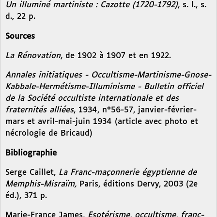
Un illuminé martiniste : Cazotte (1720-1792)
, s. l., s.
d., 22 p.
Sources
La Rénovation
, de 1902 à 1907 et en 1922.
Annales initiatiques - Occultisme-Martinisme-Gnose-
Kabbale-Hermétisme-Illuminisme - Bulletin officiel
de la Société occultiste internationale et des
fraternités alliées
, 1934, n°56-57, janvier-février-
mars et avril-mai-juin 1934 (article avec photo et
nécrologie de Bricaud)
Bibliographie
Serge Caillet,
La Franc-maçonnerie égyptienne de
Memphis-Misraïm,
Paris, éditions Dervy, 2003 (2e
éd.), 371 p.
Marie-France James,
Esotérisme, occultisme, franc-