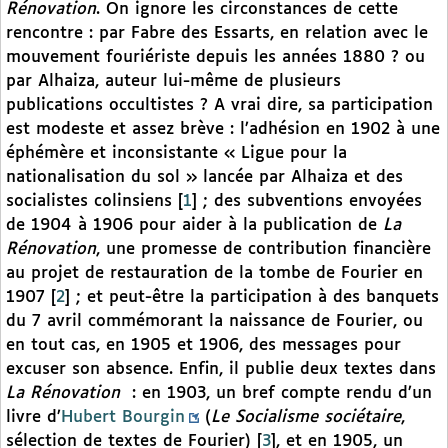
Rénovation
. On ignore les circonstances de cette
rencontre : par Fabre des Essarts, en relation avec le
mouvement fouriériste depuis les années 1880 ? ou
par Alhaiza, auteur lui-même de plusieurs
publications occultistes ? A vrai dire, sa participation
est modeste et assez brève : l’adhésion en 1902 à une
éphémère et inconsistante « Ligue pour la
nationalisation du sol » lancée par Alhaiza et des
socialistes colinsiens
[
1
]
; des subventions envoyées
de 1904 à 1906 pour aider à la publication de
La
Rénovation
, une promesse de contribution financière
au projet de restauration de la tombe de Fourier en
1907
[
2
]
; et peut-être la participation à des banquets
du 7 avril commémorant la naissance de Fourier, ou
en tout cas, en 1905 et 1906, des messages pour
excuser son absence. Enfin, il publie deux textes dans
La Rénovation
: en 1903, un bref compte rendu d’un
livre d’
Hubert Bourgin
(
Le Socialisme sociétaire
,
sélection de textes de Fourier)
[
3
]
, et en 1905, un