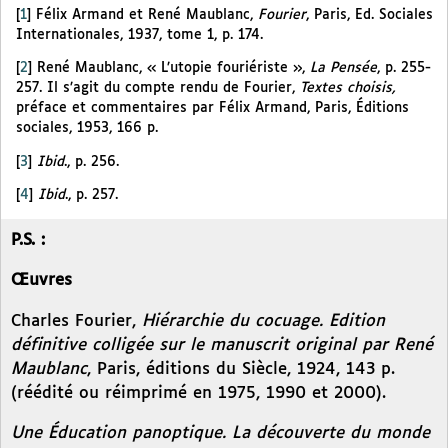
[
1
]
Félix Armand et René Maublanc,
Fourier
, Paris, Ed. Sociales
Internationales, 1937, tome 1, p. 174.
[
2
]
René Maublanc, « L’utopie fouriériste »,
La Pensée
, p. 255-
257. Il s’agit du compte rendu de Fourier,
Textes choisis,
préface et commentaires par Félix Armand, Paris, Éditions
sociales, 1953, 166 p.
[
3
]
Ibid
., p. 256.
[
4
]
Ibid
., p. 257.
P.S. :
Œuvres
Charles Fourier,
Hiérarchie du cocuage. Edition
définitive colligée sur le manuscrit original par René
Maublanc
, Paris, éditions du Siècle, 1924, 143 p.
(réédité ou réimprimé en 1975, 1990 et 2000).
Une Éducation panoptique. La découverte du monde