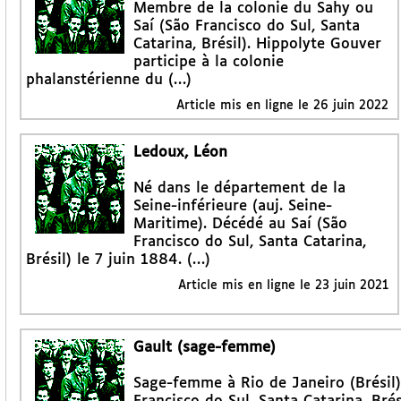
Membre de la colonie du Sahy ou
Saí (São Francisco do Sul, Santa
Catarina, Brésil). Hippolyte Gouver
participe à la colonie
phalanstérienne du (…)
Article mis en ligne le
26 juin 2022
Ledoux, Léon
Né dans le département de la
Seine-inférieure (auj. Seine-
Maritime). Décédé au Saí (São
Francisco do Sul, Santa Catarina,
Brésil) le 7 juin 1884. (…)
Article mis en ligne le
23 juin 2021
Gault (sage-femme)
Sage-femme à Rio de Janeiro (Brésil