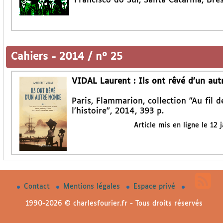
Francisco do Sul, Santa Catarina, Brés
Cahiers
-
2014 / n° 25
VIDAL Laurent : Ils ont rêvé d’un au
Paris, Flammarion, collection "Au fil d
l’histoire", 2014, 393 p.
Article mis en ligne le
12 
Contact
Mentions légales
Espace privé
1990-2026 © charlesfourier.fr - Tous droits réservés