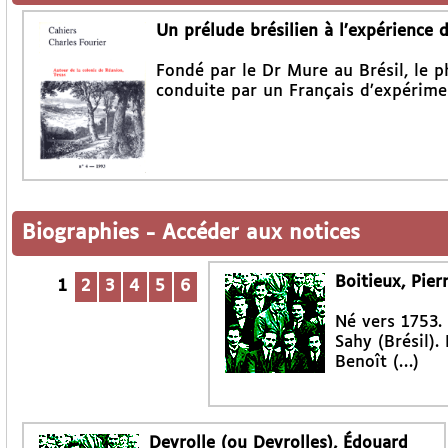
Un prélude brésilien à l’expérience 
Fondé par le Dr Mure au Brésil, le p
conduite par un Français d’expérime
Biographies
-
Accéder aux notices
Boitieux, Pier
1
2
3
4
5
6
Né vers 1753.
Sahy (Brésil).
Benoît (…)
Deyrolle (ou Deyrolles), Édouard