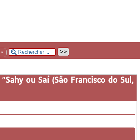
n
▼
 "
Sahy ou Saí (São Francisco do Sul,