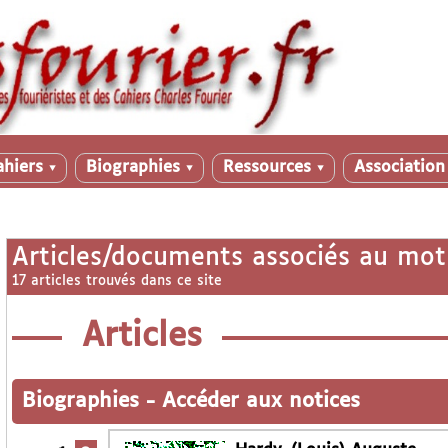
ahiers
Biographies
Ressources
Associatio
▼
▼
▼
Articles/documents associés au mot
17 articles trouvés dans ce site
Articles
Biographies
-
Accéder aux notices