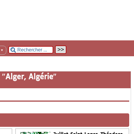
n
▼
 "
Alger, Algérie
"