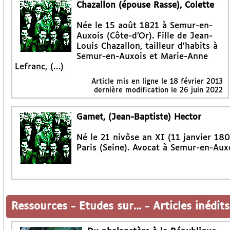
Chazallon (épouse Rasse), Colette
Née le 15 août 1821 à Semur-en-
Auxois (Côte-d’Or). Fille de Jean-
Louis Chazallon, tailleur d’habits à
Semur-en-Auxois et Marie-Anne
Lefranc, (…)
Article mis en ligne le
18 février 2013
dernière modification le 26 juin 2022
Gamet, (Jean-Baptiste) Hector
Né le 21 nivôse an XI (11 janvier 180
Paris (Seine). Avocat à Semur-en-Auxo
Ressources
-
Etudes sur...
-
Articles inédits