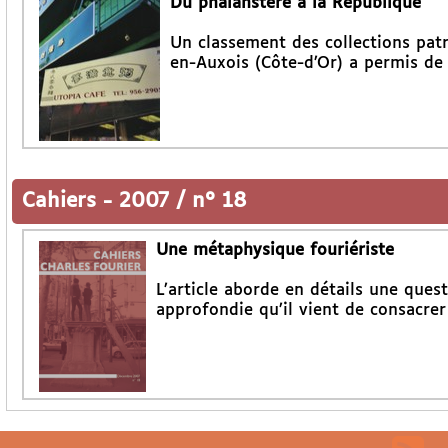
Du phalanstère à la République
Un classement des collections pat
en-Auxois (Côte-d’Or) a permis de
Cahiers
-
2007 / n° 18
Une métaphysique fouriériste
L’article aborde en détails une que
approfondie qu’il vient de consacre