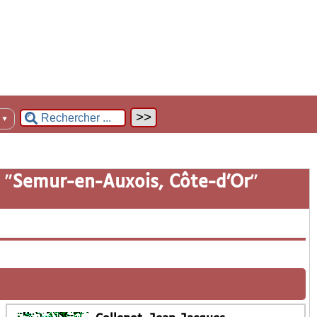
n
▼
 "
Semur-en-Auxois, Côte-d’Or
"