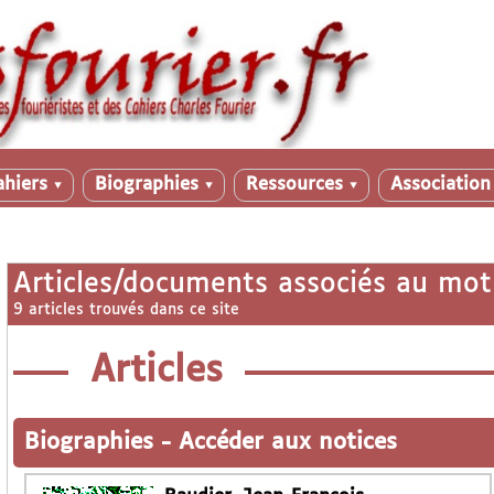
ahiers
Biographies
Ressources
Associatio
▼
▼
▼
Articles/documents associés au mot
9 articles trouvés dans ce site
Articles
Biographies
-
Accéder aux notices