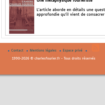
Une métaphysique fouriériste
L’article aborde en détails une que
approfondie qu’il vient de consacre
Contact
Mentions légales
Espace privé
1990-2026 © charlesfourier.fr - Tous droits réservés