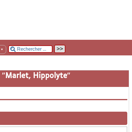
n
▼
 "
Marlet, Hippolyte
"