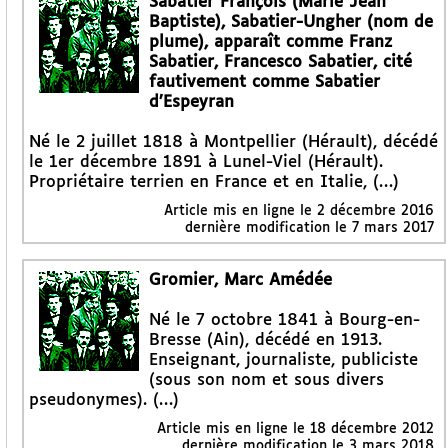
Sabatier François (Marie Jean
Baptiste), Sabatier-Ungher (nom de
plume), apparaît comme Franz
Sabatier, Francesco Sabatier, cité
fautivement comme Sabatier
d’Espeyran
Né le 2 juillet 1818 à Montpellier (Hérault), décédé
le 1er décembre 1891 à Lunel-Viel (Hérault).
Propriétaire terrien en France et en Italie, (…)
Article mis en ligne le
2 décembre 2016
dernière modification le 7 mars 2017
Gromier, Marc Amédée
Né le 7 octobre 1841 à Bourg-en-
Bresse (Ain), décédé en 1913.
Enseignant, journaliste, publiciste
(sous son nom et sous divers
pseudonymes). (…)
Article mis en ligne le
18 décembre 2012
dernière modification le 3 mars 2018