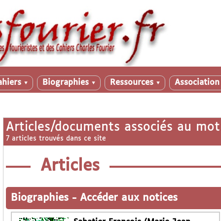
ahiers
Biographies
Ressources
Associatio
▼
▼
▼
Articles/documents associés au mot
7 articles trouvés dans ce site
Articles
Biographies
-
Accéder aux notices