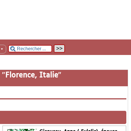
n
▼
 "
Florence, Italie
"