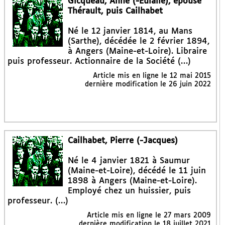
Gicqueau, Anne (-Eulalie), épouse
Thérault, puis Cailhabet
Né le 12 janvier 1814, au Mans
(Sarthe), décédée le 2 février 1894,
à Angers (Maine-et-Loire). Libraire
puis professeur. Actionnaire de la Société (…)
Article mis en ligne le
12 mai 2015
dernière modification le 26 juin 2022
Cailhabet, Pierre (-Jacques)
Né le 4 janvier 1821 à Saumur
(Maine-et-Loire), décédé le 11 juin
1898 à Angers (Maine-et-Loire).
Employé chez un huissier, puis
professeur. (…)
Article mis en ligne le
27 mars 2009
dernière modification le 18 juillet 2021