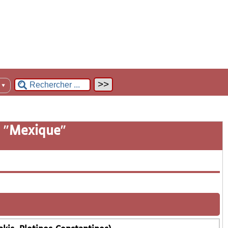
n
▼
 "
Mexique
"