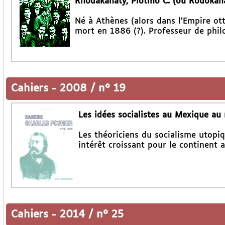
Rhodakanaty, Plotino C. (ou Rodokana
Né à Athènes (alors dans l’Empire ot
mort en 1886 (?). Professeur de phil
Cahiers
-
2008 / n° 19
Les idées socialistes au Mexique au
Les théoriciens du socialisme utopiq
intérêt croissant pour le continent a
Cahiers
-
2014 / n° 25