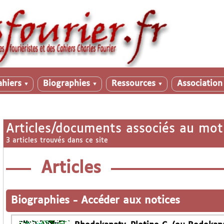
ahiers
Biographies
Ressources
Associatio
▼
▼
▼
Articles/documents associés au mot
3 articles trouvés dans ce site
Articles
Biographies
-
Accéder aux notices