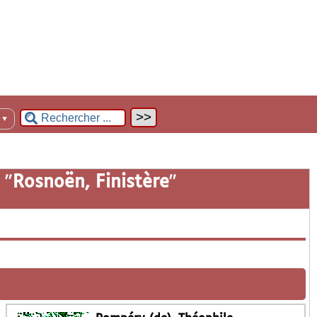
n
▼
 "
Rosnoën, Finistère
"