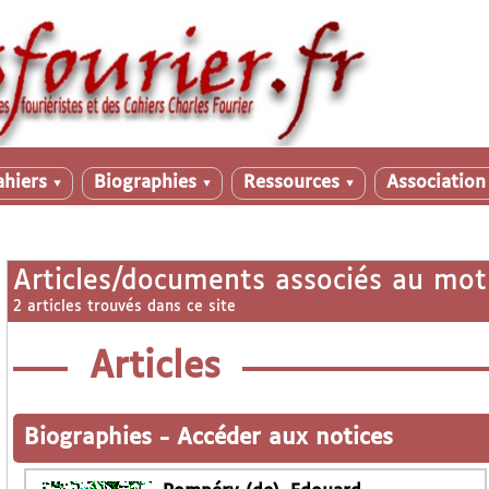
ahiers
Biographies
Ressources
Associatio
▼
▼
▼
Articles/documents associés au mot
2 articles trouvés dans ce site
Articles
Biographies
-
Accéder aux notices