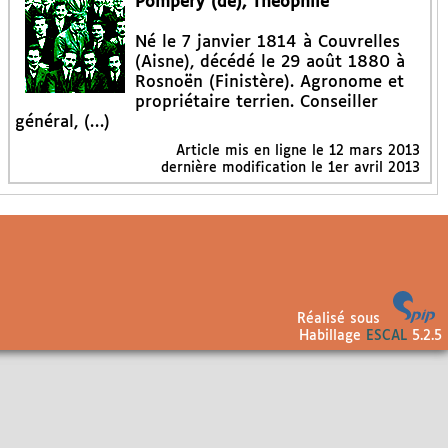
Pompéry (de), Théophile
Né le 7 janvier 1814 à Couvrelles
(Aisne), décédé le 29 août 1880 à
Rosnoën (Finistère). Agronome et
propriétaire terrien. Conseiller
général, (…)
Article mis en ligne le
12 mars 2013
dernière modification le 1er avril 2013
Réalisé sous
Habillage
ESCAL
5.2.5