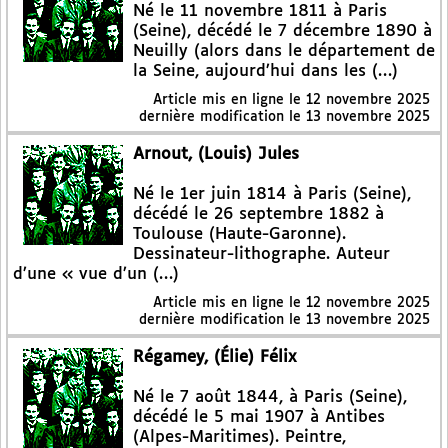
Né le 11 novembre 1811 à Paris
(Seine), décédé le 7 décembre 1890 à
Neuilly (alors dans le département de
la Seine, aujourd’hui dans les (…)
Article mis en ligne le
12 novembre 2025
dernière modification le 13 novembre 2025
Arnout, (Louis) Jules
Né le 1er juin 1814 à Paris (Seine),
décédé le 26 septembre 1882 à
Toulouse (Haute-Garonne).
Dessinateur-lithographe. Auteur
d’une « vue d’un (…)
Article mis en ligne le
12 novembre 2025
dernière modification le 13 novembre 2025
Régamey, (Élie) Félix
Né le 7 août 1844, à Paris (Seine),
décédé le 5 mai 1907 à Antibes
(Alpes-Maritimes). Peintre,