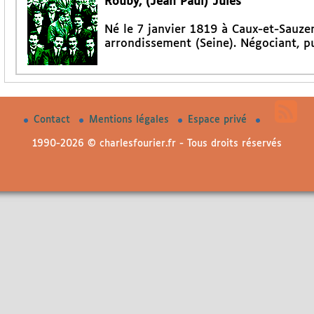
Rouby, (Jean Paul) Jules
Né le 7 janvier 1819 à Caux-et-Sauzen
arrondissement (Seine). Négociant, pu
Contact
Mentions légales
Espace privé
1990-2026 © charlesfourier.fr - Tous droits réservés