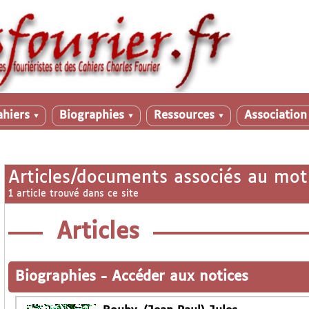
ahiers
Biographies
Ressources
Associatio
▼
▼
▼
Articles/documents associés au mot
1 article trouvé dans ce site
Articles
Biographies
-
Accéder aux notices