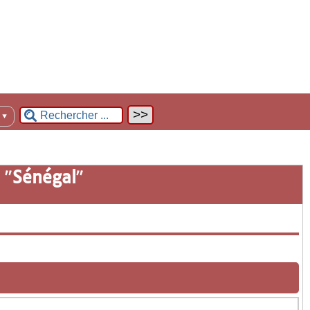
n
▼
 "
Sénégal
"