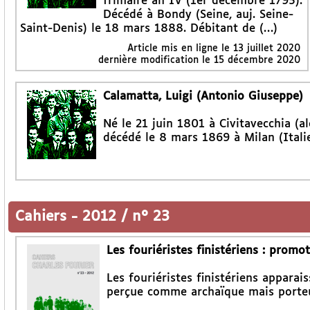
frimaire an IV (1er décembre 1795).
Décédé à Bondy (Seine, auj. Seine-
Saint-Denis) le 18 mars 1888. Débitant de (…)
Article mis en ligne le
13 juillet 2020
dernière modification le 15 décembre 2020
Calamatta, Luigi (Antonio Giuseppe)
Né le 21 juin 1801 à Civitavecchia (al
décédé le 8 mars 1869 à Milan (Italie
Cahiers
-
2012 / n° 23
Les fouriéristes finistériens : prom
Les fouriéristes finistériens appara
perçue comme archaïque mais porteu