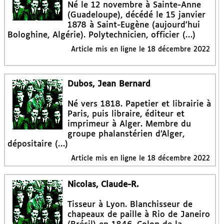
Né le 12 novembre à Sainte-Anne
(Guadeloupe), décédé le 15 janvier
1878 à Saint-Eugène (aujourd’hui
Bologhine, Algérie). Polytechnicien, officier (…)
Article mis en ligne le
18 décembre 2022
Dubos, Jean Bernard
Né vers 1818. Papetier et librairie à
Paris, puis libraire, éditeur et
imprimeur à Alger. Membre du
groupe phalanstérien d’Alger,
dépositaire (…)
Article mis en ligne le
18 décembre 2022
Nicolas, Claude-R.
Tisseur à Lyon. Blanchisseur de
chapeaux de paille à Rio de Janeiro