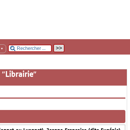
n
▼
 "
Librairie
"