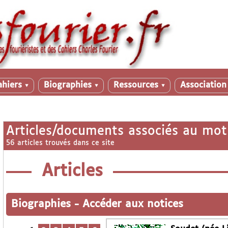
ahiers
Biographies
Ressources
Associatio
▼
▼
▼
Articles/documents associés au mot
56 articles trouvés dans ce site
Articles
Biographies
-
Accéder aux notices