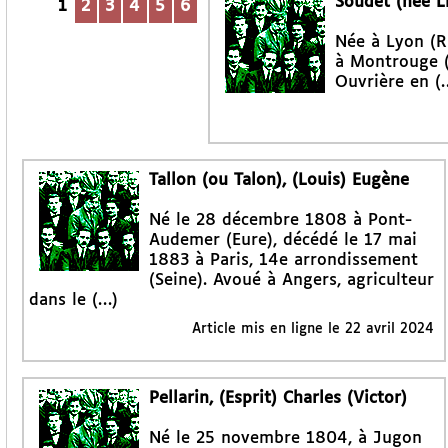
Soudet (née L
1
2
3
4
5
6
Née à Lyon (R
à Montrouge (a
Ouvrière en (
Tallon (ou Talon), (Louis) Eugène
Né le 28 décembre 1808 à Pont-
Audemer (Eure), décédé le 17 mai
1883 à Paris, 14e arrondissement
(Seine). Avoué à Angers, agriculteur
dans le (…)
Article mis en ligne le
22 avril 2024
Pellarin, (Esprit) Charles (Victor)
Né le 25 novembre 1804, à Jugon