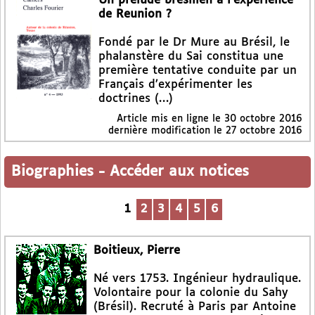
Un prélude brésilien à l’expérience
de Reunion ?
Fondé par le Dr Mure au Brésil, le
phalanstère du Sai constitua une
première tentative conduite par un
Français d’expérimenter les
doctrines (…)
Article mis en ligne le
30 octobre 2016
dernière modification le 27 octobre 2016
Biographies
-
Accéder aux notices
1
2
3
4
5
6
Boitieux, Pierre
Né vers 1753. Ingénieur hydraulique.
Volontaire pour la colonie du Sahy
(Brésil). Recruté à Paris par Antoine