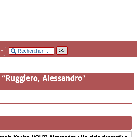
n
▼
 "
Ruggiero, Alessandro
"