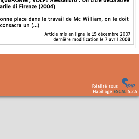
is-Xavier, VOLPI Alessandro : Un cicle decorative
arile di Firenze (2004)
onne place dans le travail de Mc William, on le doit
 consacra un (…)
Article mis en ligne le
15 décembre 2007
dernière modification le 7 avril 2008
Réalisé sous
Habillage
ESCAL
5.2.5