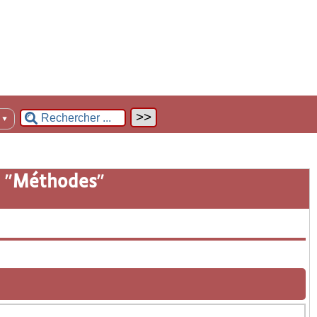
n
▼
 "
Méthodes
"