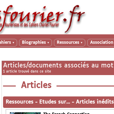
ahiers
Biographies
Ressources
Associatio
▼
▼
▼
Articles/documents associés au mot
1 article trouvé dans ce site
Articles
Ressources
-
Etudes sur...
-
Articles inédits