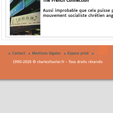
The French Connection
Aussi improbable que cela puisse pa
mouvement socialiste chrétien angla
Contact
Mentions légales
Espace privé
1990-2026 © charlesfourier.fr - Tous droits réservés